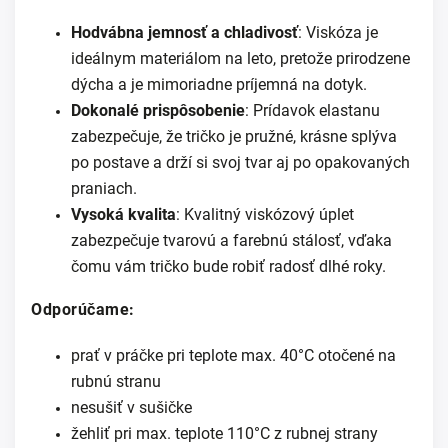
Hodvábna jemnosť a chladivosť
: Viskóza je
ideálnym materiálom na leto, pretože prirodzene
dýcha a je mimoriadne príjemná na dotyk.
Dokonalé prispôsobenie
: Prídavok elastanu
zabezpečuje, že tričko je pružné, krásne splýva
po postave a drží si svoj tvar aj po opakovaných
praniach.
Vysoká kvalita
: Kvalitný viskózový úplet
zabezpečuje tvarovú a farebnú stálosť, vďaka
čomu vám tričko bude robiť radosť dlhé roky.
Odporúčame:
prať v práčke pri teplote max. 40°C otočené na
rubnú stranu
nesušiť v sušičke
žehliť pri max. teplote 110°C z rubnej strany