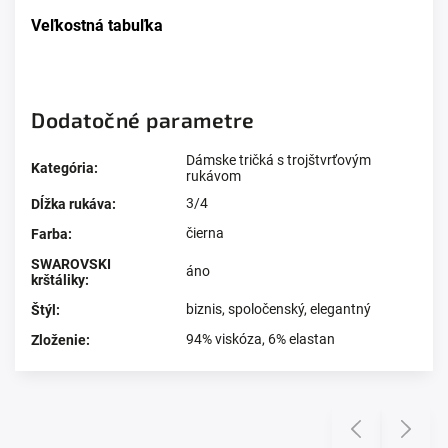
Veľkostná tabuľka
Dodatočné parametre
Dámske tričká s trojštvrťovým
Kategória
:
rukávom
3/4
Dĺžka rukáva
:
čierna
Farba
:
SWAROVSKI
áno
krštáliky
:
biznis
,
spoločenský
,
elegantný
Štýl
:
94% viskóza, 6% elastan
Zloženie
:
Prezerali ste si
Previous
Next