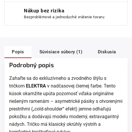
Nákup bez rizika
Bezproblémové a jednoduché vrátenie tovaru
Popis
Súvisiace súbory (1)
Diskusia
Podrobný popis
Zahaľte sa do exkluzívneho a zvodného štýlu s
tričkom
ELEKTRA
v nadčasovej čiernej farbe. Tento
kúsok okamžite upúta pozornosť vďaka originálne
riešeným ramenám – asymetrické pásiky s otvorenými
prestrihmi („cold-shoulder“ efekt) jemne odhaľujú
pokožku a dodávajú modelu moderný, extravagantný
nádych. Tričko má klasický okrúhly výstrih a
komfortné trojštvrťové rukávy.