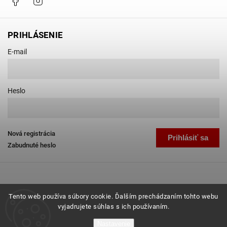
PRIHLÁSENIE
E-mail
Heslo
Nová registrácia
Prihlásiť sa
Zabudnuté heslo
Tento web používa súbory cookie. Ďalším prechádzaním tohto webu
vyjadrujete súhlas s ich používaním.
Copyright 2026
Favab.sk
. Všetky práva vyhradené.
Nastavenie