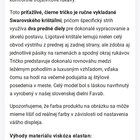
Toto
príťažlivé, čierne tričko je ručne vykladané
Swarovského krištáľmi
, pričom špecifický strih
využíva
dva predné diely
pre dokonalé vypracovanie a
skvelú postavu. Ligotavé krištále lemujú nielen celý
obvod výstrihu z prednej aj zadnej strany, ale zdobia aj
jednotlivé pásiky na ramenách a spodný okraj rukávov.
Tričko predstavuje dokonalú rovnováhu medzi
ležérnym pohodlím a luxusným vzhľadom, vďaka
čomu sa hodí na večerné podujatia aj štýlové
posedenia v meste. Celý model bol s láskou navrhnutý
a vyrobený v našej slovenskej dielni Favab.
Upozorňujeme, že farba produktu na obrázku sa môže
mierne líšiť od reálnej farby v závislosti od nastavenia
vášho displeja.
Výhody materiá
lu viskóza elastan: