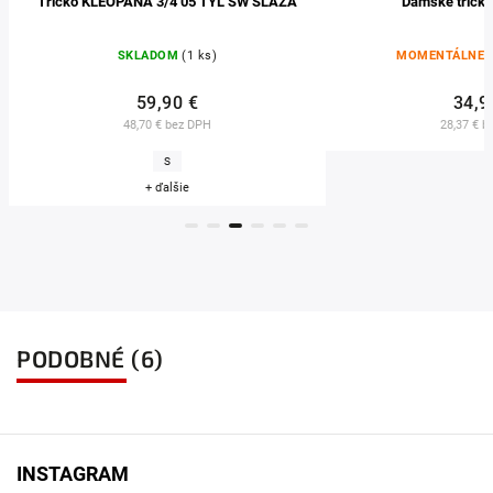
Tričko KLEOPANA 3/4 05 TYL SW SLAZA
Dámske tričko
SKLADOM
(1 ks)
MOMENTÁLNE 
59,90 €
34,9
48,70 € bez DPH
28,37 € b
S
+ ďalšie
PODOBNÉ (6)
INSTAGRAM