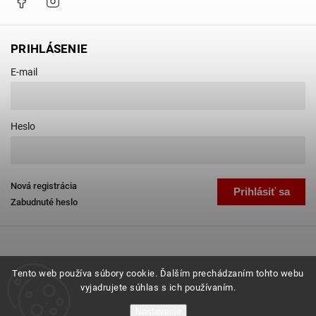
PRIHLÁSENIE
E-mail
Heslo
Nová registrácia
Prihlásiť sa
Zabudnuté heslo
Tento web používa súbory cookie. Ďalším prechádzaním tohto webu
vyjadrujete súhlas s ich používaním.
Copyright 2026
Favab.sk
. Všetky práva vyhradené.
Nastavenie