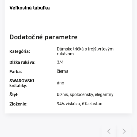
Veľkostná tabuľka
Dodatočné parametre
Dámske tričká s trojštvrťovým
Kategória
:
rukávom
3/4
Dĺžka rukáva
:
čierna
Farba
:
SWAROVSKI
áno
krštáliky
:
biznis
,
spoločenský
,
elegantný
Štýl
:
94% viskóza, 6% elastan
Zloženie
:
Prezerali ste si
Previous
Next