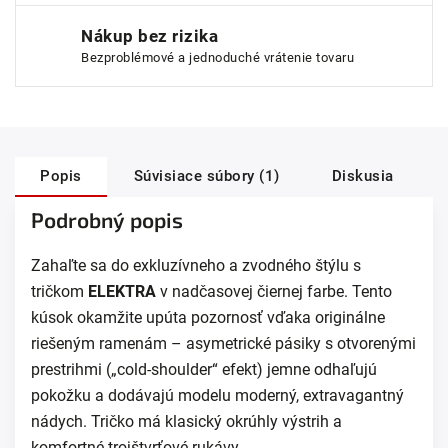
Nákup bez rizika
Bezproblémové a jednoduché vrátenie tovaru
Popis
Súvisiace súbory (1)
Diskusia
Podrobný popis
Zahaľte sa do exkluzívneho a zvodného štýlu s
tričkom
ELEKTRA
v nadčasovej čiernej farbe. Tento
kúsok okamžite upúta pozornosť vďaka originálne
riešeným ramenám – asymetrické pásiky s otvorenými
prestrihmi („cold-shoulder“ efekt) jemne odhaľujú
pokožku a dodávajú modelu moderný, extravagantný
nádych. Tričko má klasický okrúhly výstrih a
komfortné trojštvrťové rukávy.