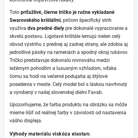
Toto
príťažlivé, čierne tričko je ručne vykladané
Swarovského krištáľmi
, pričom špecifický strih
využíva
dva predné diely
pre dokonalé vypracovanie a
skvelú postavu. Ligotavé krištále lemujú nielen celý
obvod výstrihu z prednej aj zadnej strany, ale zdobia aj
jednotlivé pásiky na ramenách a spodný okraj rukávov.
Tričko predstavuje dokonalú rovnováhu medzi
ležérnym pohodlím a luxusným vzhľadom, vďaka
čomu sa hodí na večerné podujatia aj štýlové
posedenia v meste. Celý model bol s láskou navrhnutý
a vyrobený v našej slovenskej dielni Favab.
Upozorňujeme, že farba produktu na obrázku sa môže
mierne líšiť od reálnej farby v závislosti od nastavenia
vášho displeja.
Výhody materiá
lu viskóza elastan: