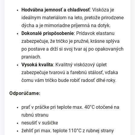
Hodvábna jemnosť a chladivosť
: Viskóza je
ideálnym materiálom na leto, pretože prirodzene
dýcha a je mimoriadne príjemná na dotyk.
Dokonalé prispôsobenie
: Prídavok elastanu
zabezpečuje, že tričko je pružné, krásne splýva
po postave a drží si svoj tvar aj po opakovaných
praniach.
Vysoká kvalita
: Kvalitný viskózový úplet
zabezpečuje tvarovú a farebnú stálosť, vďaka
čomu vám tričko bude robiť radosť dlhé roky.
Odporúčame:
prať v práčke pri teplote max. 40°C otočené na
rubnú stranu
nesušiť v sušičke
žehliť pri max. teplote 110°C z rubnej strany