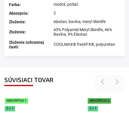
modrá
,
potlač
Farba
:
2
Absorpcia
:
elastan
,
bavlna
,
meryl Skinlife
Zloženie
:
45% Polyamid Meryl Skinlife, 46%
Zloženie
:
Bavlna, 9% Elastan
Zloženie ochrannej
COOLMAX® freshFX®, polyuretan
časti
:
SÚVISIACI TOVAR
Previous
Next
ABSORPCIA 2
ABSORPCIA 2
2 + 1
2 + 1