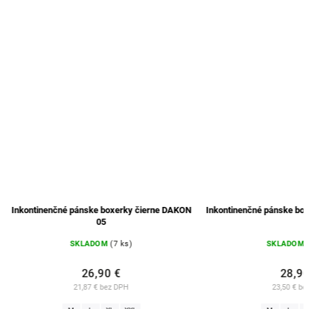
Inkontinenčné pánske boxerky čierne DAKY B 2
Inkontinenčné pánske
SKLADOM
(14 ks)
SKLADOM
28,90 €
28,9
23,50 € bez DPH
23,50 € b