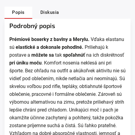
Popis
Diskusia
Podrobný popis
Prémiové boxerky z bavlny a Merylu.
Vďaka elastanu
sú
e
lastick
é a
dokonale pohodln
é
.
Priliehajú k
postave a
môžete sa
tak
spoľahnúť
na ich diskrétnosť
pri
úniku moču
. Komfort nosenia neklesá ani pri
športe. Bez ohľadu na outfit a akúkoľvek aktivitu nie sú
vidieť pod oblečením, nikde netlačia ani neomínajú. Sú
skvelou voľbou pod rifle, tepláky, obtiahnuté športové
oblečenie, pracovné i formálne oblečenie. Zároveň sú
výbornou alternatívou na zimu, pretože priliehavý strih
lepšie chráni pred chladom. Unikajúci moč i pach je
okamžite účinne zachytený a pohltený, takže pokožka
zostane príjemne suchá a čistá. Sú ľahko prateľné.
Vzhľadom na dobré absorpčné vlastnosti, jemnosť a