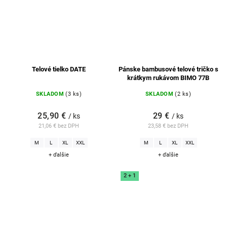
Telové tielko DATE
Pánske bambusové telové tričko s
krátkym rukávom BIMO 77B
SKLADOM
(3 ks)
SKLADOM
(2 ks)
25,90 €
29 €
/ ks
/ ks
21,06 € bez DPH
23,58 € bez DPH
M
L
XL
XXL
M
L
XL
XXL
+ ďalšie
+ ďalšie
2 + 1