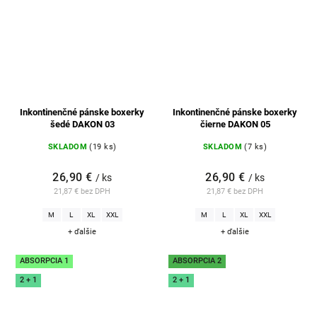
Inkontinenčné pánske boxerky
Inkontinenčné pánske boxerky
šedé DAKON 03
čierne DAKON 05
SKLADOM
(19 ks)
SKLADOM
(7 ks)
26,90 €
26,90 €
/ ks
/ ks
21,87 € bez DPH
21,87 € bez DPH
M
L
XL
XXL
M
L
XL
XXL
+ ďalšie
+ ďalšie
ABSORPCIA 1
ABSORPCIA 2
2 + 1
2 + 1