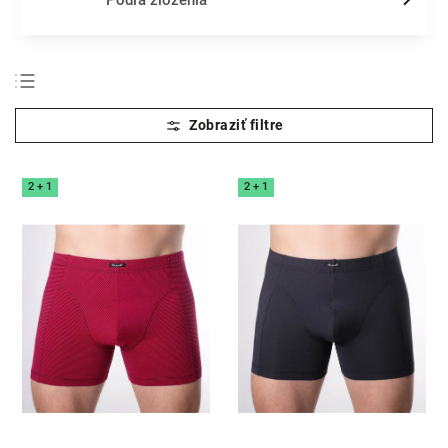
Podľa zloženia
Odporúčame
Najlacnejšie
Najdrahšie
2 + 1
2 + 1
Najpredávanejšie
Abecedne