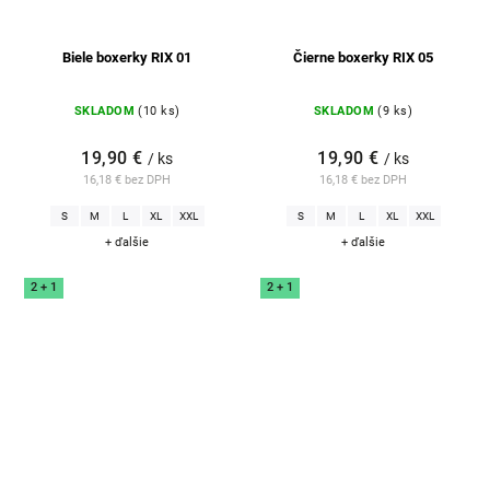
Biele boxerky RIX 01
Čierne boxerky RIX 05
SKLADOM
(10 ks)
SKLADOM
(9 ks)
19,90 €
19,90 €
/ ks
/ ks
16,18 € bez DPH
16,18 € bez DPH
S
M
L
XL
XXL
S
M
L
XL
XXL
+ ďalšie
+ ďalšie
2 + 1
2 + 1