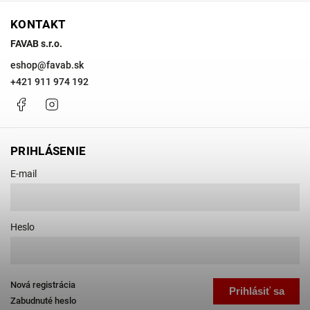
KONTAKT
FAVAB s.r.o.
eshop
@
favab.sk
+421 911 974 192
Facebook
Instagram
PRIHLÁSENIE
E-mail
Heslo
Nová registrácia
Prihlásiť sa
Zabudnuté heslo