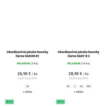
Inkontinenčné pánske boxerky
Inkontinenčné pánske boxerky
čierne DAKON B1
čierne DAKY B 2
SKLADOM
(3 ks)
SKLADOM
(14 ks)
26,90 €
28,90 €
/ ks
/ ks
21,87 € bez DPH
23,50 € bez DPH
M
M
L
XL
XXL
+ ďalšie
+ ďalšie
2 + 1
2 + 1