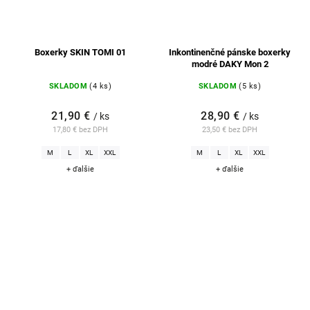
Boxerky SKIN TOMI 01
Inkontinenčné pánske boxerky
modré DAKY Mon 2
SKLADOM
(4 ks)
SKLADOM
(5 ks)
21,90 €
28,90 €
/ ks
/ ks
17,80 € bez DPH
23,50 € bez DPH
M
L
XL
XXL
M
L
XL
XXL
+ ďalšie
+ ďalšie