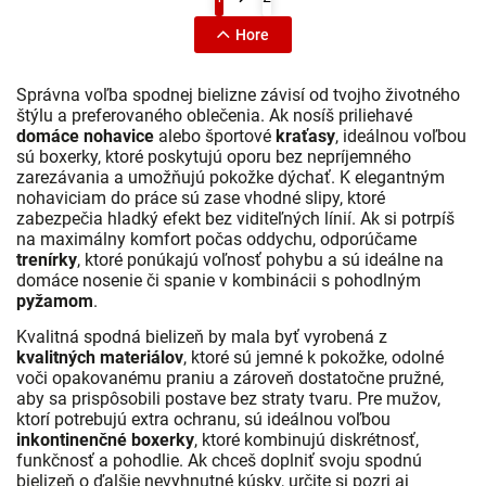
Hore
Správna voľba spodnej bielizne závisí od tvojho životného
štýlu a preferovaného oblečenia. Ak nosíš priliehavé
domáce nohavice
alebo športové
kraťasy
, ideálnou voľbou
sú boxerky, ktoré poskytujú oporu bez nepríjemného
zarezávania a umožňujú pokožke dýchať. K elegantným
nohaviciam do práce sú zase vhodné slipy, ktoré
zabezpečia hladký efekt bez viditeľných línií. Ak si potrpíš
na maximálny komfort počas oddychu, odporúčame
trenírky
, ktoré ponúkajú voľnosť pohybu a sú ideálne na
domáce nosenie či spanie v kombinácii s pohodlným
pyžamom
.
Kvalitná spodná bielizeň by mala byť vyrobená z
kvalitných materiálov
, ktoré sú jemné k pokožke, odolné
voči opakovanému praniu a zároveň dostatočne pružné,
aby sa prispôsobili postave bez straty tvaru. Pre mužov,
ktorí potrebujú extra ochranu, sú ideálnou voľbou
inkontinenčné boxerky
, ktoré kombinujú diskrétnosť,
funkčnosť a pohodlie. Ak chceš doplniť svoju spodnú
bielizeň o ďalšie nevyhnutné kúsky, určite si pozri aj