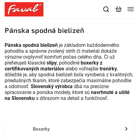
Pánska spodná bielizeň
Pánska spodná bielizeň
je základom každodenného
pohodlia a správne zvolený strih či materiál dokáže
výrazne ovplyvniť komfort počas celého dňa. Či už
preferuješ klasické
slipy
, pohodlné
boxerky z
certifikovaných materiálov
alebo voľnejšie
trenírky
,
dôležité je, aby spodná bielizeň bola vyrobená z kvalitných,
priedušných tkanín, ktoré zabezpečia maximálne pohodlie
a odolnosť.
Slovenský výrobca
dbá na precízne
spracovanie a ponúka modely, ktoré sú
navrhnuté a ušité
na Slovensku
s dôrazom na detail a funkčnosť.
Boxerky