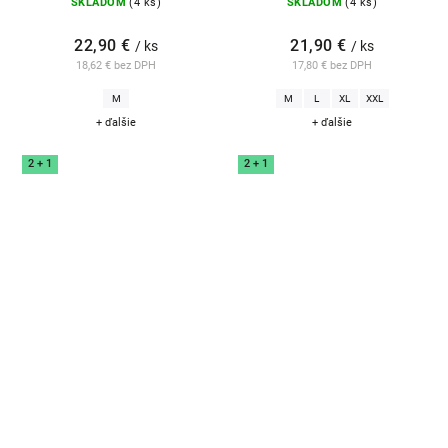
SKLADOM
(4 ks)
SKLADOM
(4 ks)
22,90 €
21,90 €
/ ks
/ ks
18,62 € bez DPH
17,80 € bez DPH
M
M
L
XL
XXL
+ ďalšie
+ ďalšie
2 + 1
2 + 1