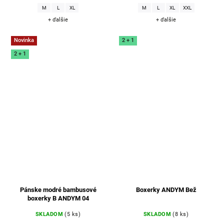
M
L
XL
M
L
XL
XXL
+ ďalšie
+ ďalšie
Novinka
2 + 1
2 + 1
Pánske modré bambusové
Boxerky ANDYM Bež
boxerky B ANDYM 04
SKLADOM
(5 ks)
SKLADOM
(8 ks)