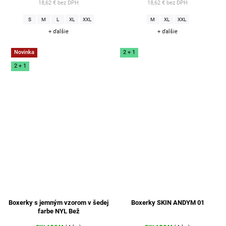
18,62 € bez DPH
18,62 € bez DPH
S
M
L
XL
XXL
M
XL
XXL
+ ďalšie
+ ďalšie
Novinka
2 + 1
2 + 1
Boxerky s jemným vzorom v šedej
Boxerky SKIN ANDYM 01
farbe NYL Bež