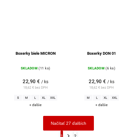
Boxerky biele MICRON
Boxerky DON 01
SKLADOM
(11 ks)
SKLADOM
(6 ks)
22,90 €
22,90 €
/ ks
/ ks
18,62 € bez DPH
18,62 € bez DPH
S
M
L
XL
XXL
M
L
XL
XXL
+ ďalšie
+ ďalšie
Načítať 27 ďalších
1
2