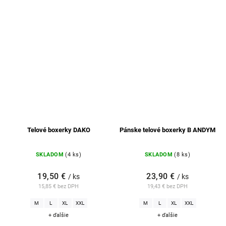
Telové boxerky DAKO
Pánske telové boxerky B ANDYM
SKLADOM
(4 ks)
SKLADOM
(8 ks)
19,50 €
23,90 €
/ ks
/ ks
15,85 € bez DPH
19,43 € bez DPH
M
L
XL
XXL
M
L
XL
XXL
+ ďalšie
+ ďalšie