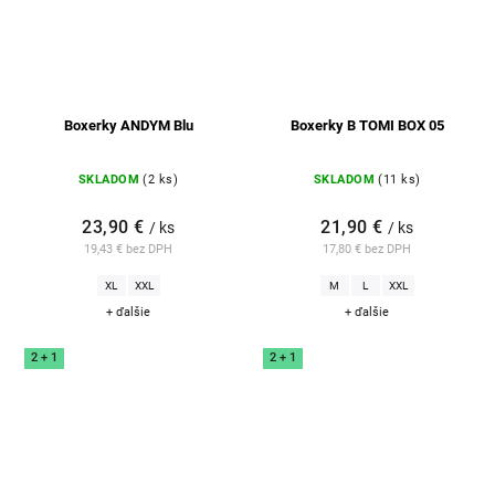
Boxerky ANDYM Blu
Boxerky B TOMI BOX 05
SKLADOM
(2 ks)
SKLADOM
(11 ks)
23,90 €
21,90 €
/ ks
/ ks
19,43 € bez DPH
17,80 € bez DPH
XL
XXL
M
L
XXL
+ ďalšie
+ ďalšie
2 + 1
2 + 1