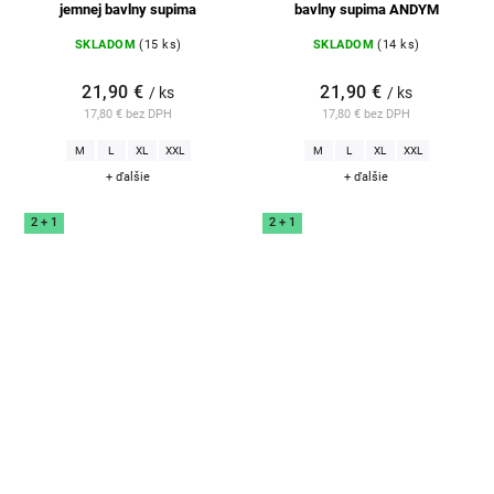
jemnej bavlny supima
bavlny supima ANDYM
SKLADOM
(15 ks)
SKLADOM
(14 ks)
21,90 €
21,90 €
/ ks
/ ks
17,80 € bez DPH
17,80 € bez DPH
M
L
XL
XXL
M
L
XL
XXL
+ ďalšie
+ ďalšie
2 + 1
2 + 1