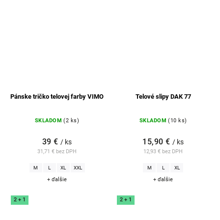
Pánske tričko telovej farby VIMO
Telové slipy DAK 77
SKLADOM
(2 ks)
SKLADOM
(10 ks)
39 €
15,90 €
/ ks
/ ks
31,71 € bez DPH
12,93 € bez DPH
M
L
XL
XXL
M
L
XL
+ ďalšie
+ ďalšie
2 + 1
2 + 1