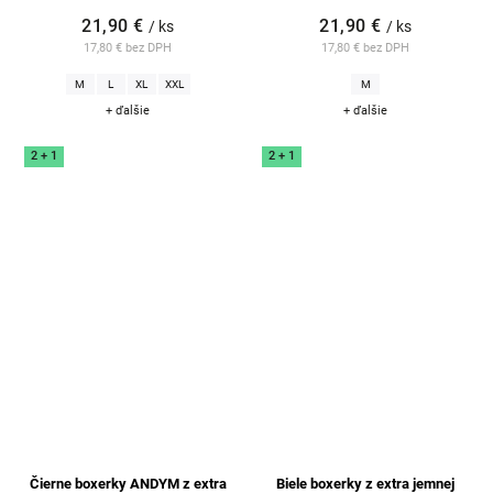
21,90 €
21,90 €
/ ks
/ ks
17,80 € bez DPH
17,80 € bez DPH
M
L
XL
XXL
M
+ ďalšie
+ ďalšie
2 + 1
2 + 1
Čierne boxerky ANDYM z extra
Biele boxerky z extra jemnej