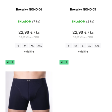
Boxerky NONO 06
Boxerky NONO 05
SKLADOM
(7 ks)
SKLADOM
(2 ks)
22,90 €
22,90 €
/ ks
/ ks
18,62 € bez DPH
18,62 € bez DPH
S
M
XL
XXL
S
M
L
XL
XXL
+ ďalšie
+ ďalšie
2 + 1
2 + 1