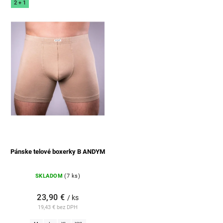
2 + 1
Abecedne
Pánske telové boxerky B ANDYM
SKLADOM
(7 ks)
23,90 €
/ ks
19,43 € bez DPH