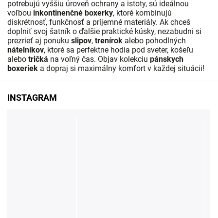
potrebujú vyššiu úroveň ochrany a istoty, sú ideálnou
voľbou
inkontinenčné boxerky
, ktoré kombinujú
diskrétnosť, funkčnosť a príjemné materiály. Ak chceš
doplniť svoj šatník o ďalšie praktické kúsky, nezabudni si
prezrieť aj ponuku
slipov
,
trenírok
alebo pohodlných
nátelníkov
, ktoré sa perfektne hodia pod sveter, košeľu
alebo
tričká
na voľný čas. Objav kolekciu
pánskych
boxeriek
a dopraj si maximálny komfort v každej situácii!
INSTAGRAM