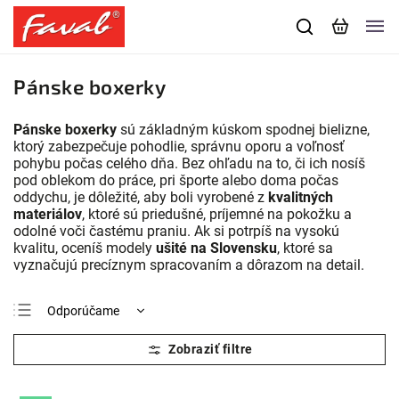
Pánske boxerky
Pánske boxerky
sú základným kúskom spodnej bielizne,
ktorý zabezpečuje pohodlie, správnu oporu a voľnosť
pohybu počas celého dňa. Bez ohľadu na to, či ich nosíš
pod oblekom do práce, pri športe alebo doma počas
oddychu, je dôležité, aby boli vyrobené z
kvalitných
materiálov
, ktoré sú priedušné, príjemné na pokožku a
odolné voči častému praniu. Ak si potrpíš na vysokú
kvalitu, oceníš modely
ušité na Slovensku
, ktoré sa
vyznačujú precíznym spracovaním a dôrazom na detail.
Odporúčame
Najlacnejšie
Najdrahšie
Najpredávanejšie