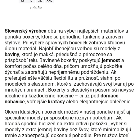
M
L
XL
XXL
+ ďalšie
Slovenský výrobca
dbá na výber najlepších materiálov a
ponúka boxerky, ktoré sú pohodlné, funkčné a zároveň
štýlové. Pri výbere správnych boxeriek zohráva kľúčovú
úlohu materiál. Najobľúbenejšou voľbou sú modely z
bavlny
, ktorá je mäkká, priedušná a prirodzene sa
prispôsobí telu. Bavlnené boxerky poskytujú
jemnosť
a
komfort počas celého dňa, pričom umožňujú pokožke
dýchať a zabraňujú nepríjemnému podráždeniu. Ak
preferuješ ešte väčšiu flexibilitu a pružnosť, siahni po
modeloch s elastanom, ktoré si zachovávajú svoj tvar aj po
mnohých praniach. Boxerky s elastickým pásom sú navyše
ideálne na každodenné nosenie – či už pod
domáce
nohavice
, voľnejšie
kraťasy
alebo elegantnejšie oblečenie.
Okrem klasických boxeriek môžeš v našej ponuke nájsť aj
špeciálne modely prispôsobené rôznym potrebám. Ak
hľadáš spodnú bielizeň na extra citlivú pokožku, vyber si
modely z extra jemnej bavlny bez švov, ktoré minimalizujú
trenie a zabezpečujú dokonalé pohodlie. Pre mužov, ktorí