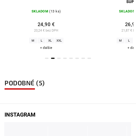
SUPIMA
SKLADOM
(13 ks)
SKLADOM
(15 ks)
24,90 €
26,90 €
20,24 € bez DPH
21,87 € bez DPH
M
L
XL
XXL
M
L
XL
XXL
+ ďalšie
+ ďalšie
PODOBNÉ (5)
INSTAGRAM