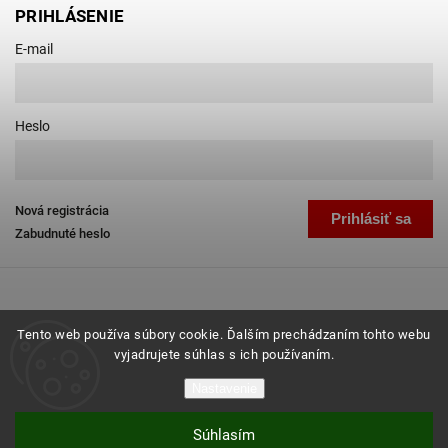
PRIHLÁSENIE
E-mail
Heslo
Nová registrácia
Prihlásiť sa
Zabudnuté heslo
Tento web používa súbory cookie. Ďalším prechádzaním tohto webu
vyjadrujete súhlas s ich používaním.
Copyright 2026
Favab.sk
. Všetky práva vyhradené.
Nastavenie
Grafický návrh vytvořil a nakódoval
Shoptak.cz
Súhlasím
Vytvoril Shoptet