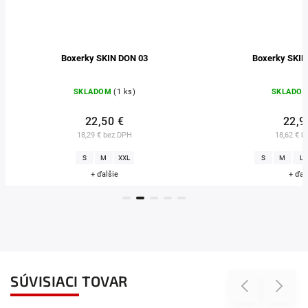
Boxerky SKIN DON 03
Boxerky SKIN B
SKLADOM
(1 ks)
SKLADOM
(
22,50 €
22,90 
18,29 € bez DPH
18,62 € bez
S
M
XXL
S
M
L
+ ďalšie
+ ďalšie
SÚVISIACI TOVAR
Previous
Next