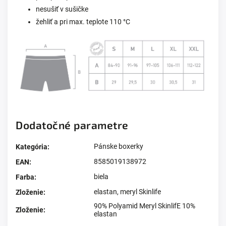
nesušiť v sušičke
žehliť a pri max. teplote 110 °C
Dodatočné parametre
Pánske boxerky
Kategória
:
8585019138972
EAN
:
biela
Farba
:
elastan
,
meryl Skinlife
Zloženie
:
90% Polyamid Meryl SkinlifE 10%
Zloženie
:
elastan