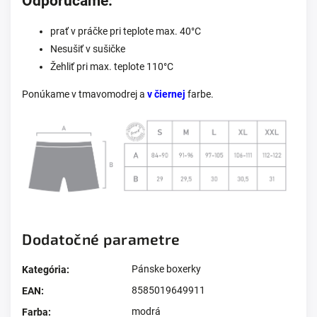
Odporúčame:
prať v práčke pri teplote max. 40°C
Nesušiť v sušičke
Žehliť pri max. teplote 110°C
Ponúkame v tmavomodrej a
v čiernej
farbe.
Dodatočné parametre
Pánske boxerky
Kategória
:
8585019649911
EAN
:
modrá
Farba
: