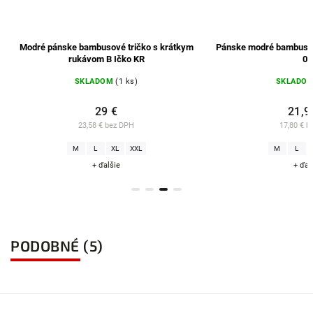
Modré pánske bambusové tričko s krátkym
Pánske modré bambuso
rukávom B Ičko KR
04
SKLADOM
(1 ks)
SKLADO
29 €
21,9
23,58 € bez DPH
17,80 € b
M
L
XL
XXL
M
L
+ ďalšie
+ ďal
PODOBNÉ (5)