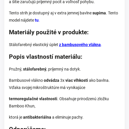
a šitie zaručujú príjemný pocit a voľnosť pohybu.
Tento strih je dostupný aj v extra jemnej bavlne
supima
. Tento
model nájdete
tu
.
Materiály použité v produkte:
Stálofarebný elastický úplet
z bambusového vlákna
.
Popis vlastností materiálu:
Pružný,
stálofarebný
, príjemný na dotyk.
Bambusové vlákno
odvádza
3x
viac vlhkosti
ako bavlna.
Vďaka svojej mikroštruktúre má vynikajúce
termoregulačné vlastnosti
. Obsahuje prirodzenú zložku
Bamboo Khun,
ktorá je
antibakteriálna
a eliminuje pachy.