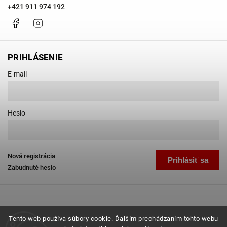
+421 911 974 192
Facebook
Instagram
PRIHLÁSENIE
E-mail
Heslo
Nová registrácia
Prihlásiť sa
Zabudnuté heslo
Tento web používa súbory cookie. Ďalším prechádzaním tohto webu