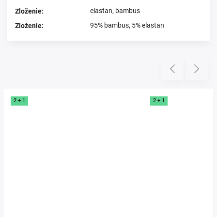
elastan
,
bambus
Zloženie
:
95% bambus, 5% elastan
Zloženie
:
Prezerali ste si
Previous
Next
2 + 1
2 + 1