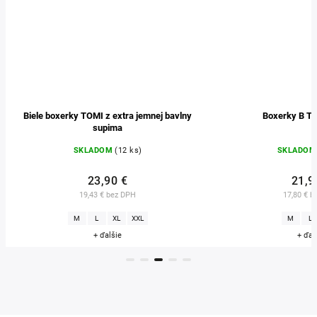
Biele boxerky TOMI z extra jemnej bavlny
Boxerky B T
supima
SKLADOM
(12 ks)
SKLADOM
23,90 €
21,9
19,43 € bez DPH
17,80 € b
M
L
XL
XXL
M
L
+ ďalšie
+ ďal