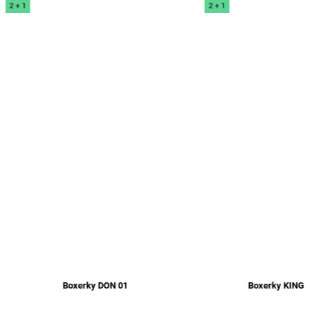
2 + 1
Boxerky KING ROLO 01
Čierne tričko s krátky
05