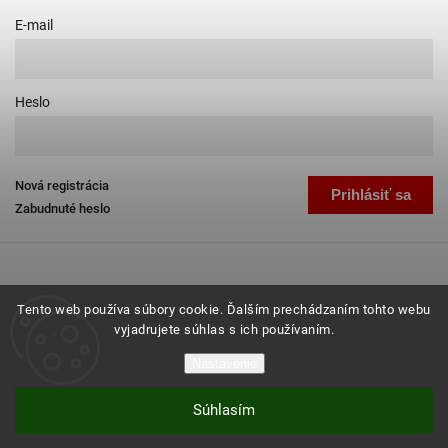
E-mail
Heslo
Nová registrácia
Prihlásiť sa
Zabudnuté heslo
Tento web používa súbory cookie. Ďalším prechádzaním tohto webu
vyjadrujete súhlas s ich používaním.
Copyright 2026
Favab.sk
. Všetky práva vyhradené.
Nastavenie
Grafický návrh vytvořil a nakódoval
Shoptak.cz
Súhlasím
Vytvoril Shoptet