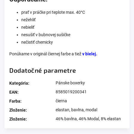
prať v práčke pri teplote max. 40°C
nežehliť
nebieliť
nesušiť v bubnovej sušičke
nečistiť chemicky
Ponúkame v originál čiernej farbe a tiež
v bielej.
Dodatočné parametre
Pánske boxerky
Kategória
:
8585019200341
EAN
:
čierna
Farba
:
elastan
,
bavlna
,
modal
Zloženie
:
46% bavlna, 46% Modal, 8% elastan
Zloženie
: