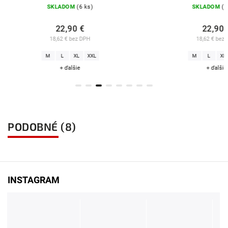
SKLADOM
(13 ks)
SKLADO
22,90 €
44,9
18,62 € bez DPH
36,50 € b
M
L
XL
XXL
S
M
L
+ ďalšie
+ ďal
PODOBNÉ (8)
INSTAGRAM