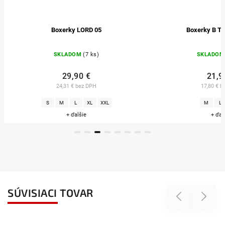
Boxerky B TOMI BOX 05
Boxerky 
SKLADOM
(11 ks)
SKLADO
21,90 €
22,9
17,80 € bez DPH
18,62 € 
M
L
XXL
M
L
+ ďalšie
+ ďal
SÚVISIACI TOVAR
Previous
Next