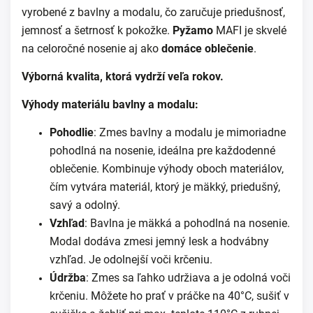
vyrobené z bavlny a modalu, čo zaručuje priedušnosť,
jemnosť a šetrnosť k pokožke.
Pyžamo
MAFI je skvelé
na celoročné nosenie aj ako
domáce oblečenie
.
Výborná kvalita, ktorá vydrží veľa rokov.
Výhody materiálu bavlny a modalu:
Pohodlie
: Zmes bavlny a modalu je mimoriadne
pohodlná na nosenie, ideálna pre každodenné
oblečenie. Kombinuje výhody oboch materiálov,
čím vytvára materiál, ktorý je mäkký, priedušný,
savý a odolný.
Vzhľad
: Bavlna je mäkká a pohodlná na nosenie.
Modal dodáva zmesi jemný lesk a hodvábny
vzhľad. Je odolnejší voči krčeniu.
Údržba
: Zmes sa ľahko udržiava a je odolná voči
krčeniu. Môžete ho prať v práčke na 40°C, sušiť v