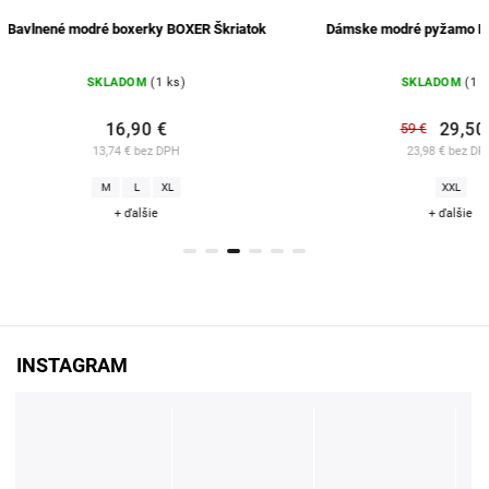
Dámske modré pyžamo LIANA Škriatok
Krátke modré pánsk
SKLADOM
(1 ks)
MOMENTÁLNE 
29,50 €
2
59 €
57 €
23,98 € bez DPH
23,17 € 
XXL
+ ďalšie
INSTAGRAM