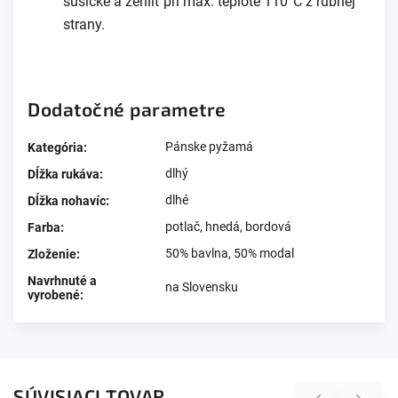
sušičke a žehliť pri max. teplote 110°C z rubnej
strany.
Dodatočné parametre
Pánske pyžamá
Kategória
:
dlhý
Dĺžka rukáva
:
dlhé
Dĺžka nohavíc
:
potlač
,
hnedá
,
bordová
Farba
:
50% bavlna, 50% modal
Zloženie
:
Navrhnuté a
na Slovensku
vyrobené
:
SÚVISIACI TOVAR