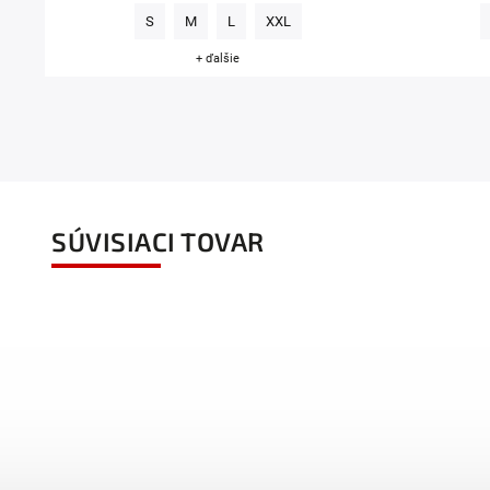
S
M
L
XXL
+ ďalšie
SÚVISIACI TOVAR