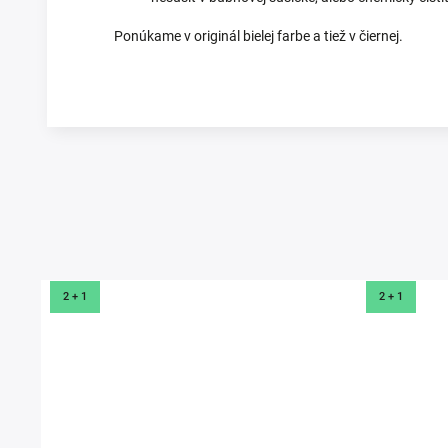
Ponúkame v originál bielej farbe a tiež v čiernej.
Prezerali ste si
2 + 1
2 + 1