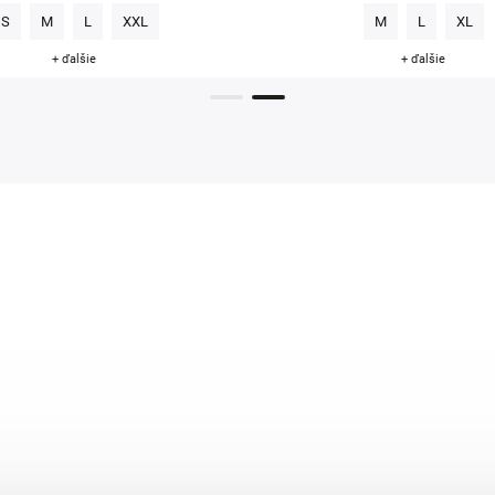
S
M
L
XXL
M
L
XL
+ ďalšie
+ ďalšie