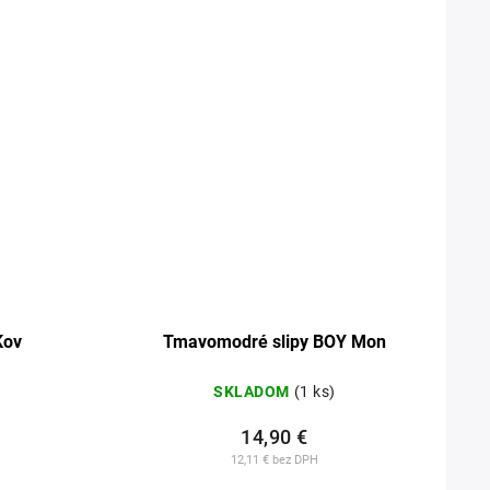
Kov
Tmavomodré slipy BOY Mon
SKLADOM
(1 ks)
14,90 €
12,11 € bez DPH