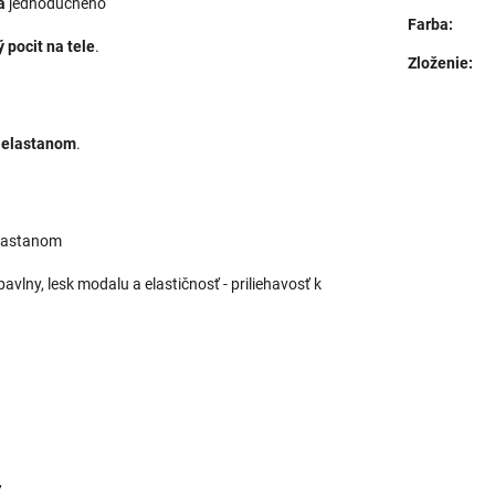
a
jednoduchého
Farba
:
 pocit na tele
.
Zloženie
:
 elastanom
.
lastanom
lny, lesk modalu a elastičnosť - priliehavosť k
ť