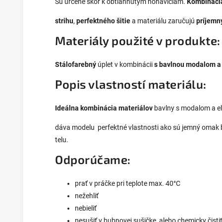
Sú určené skôr k obtiahnutým nohaviciam.
Kombináci
strihu
,
perfektného šitie
a materiálu zaručujú
príjemný
Materiály použité v produkte:
Stálofarebný
úplet v kombinácii
s bavlnou modalom a
Popis vlastností materiálu:
Ideálna kombinácia materiálov
bavlny s modalom a e
dáva modelu perfektné vlastnosti ako sú jemný omak bav
telu.
Odporúčame:
prať v práčke pri teplote max. 40°C
nežehliť
nebieliť
nesušiť v bubnovej sušičke, alebo chemicky čisti