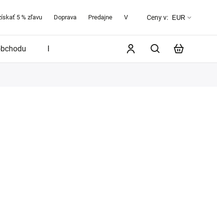
získať 5 % zľavu
Doprava
Predajne
Veľkostná tabuľka
O značke 
Ceny v:
EUR
obchodu
Blog