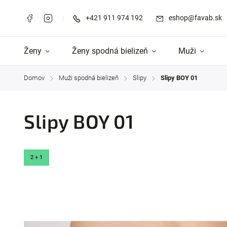
+421 911 974 192
eshop@favab.sk
Ženy
Ženy spodná bielizeň
Muži
Domov
Muži spodná bielizeň
Slipy
Slipy BOY 01
/
/
/
Slipy BOY 01
2 + 1