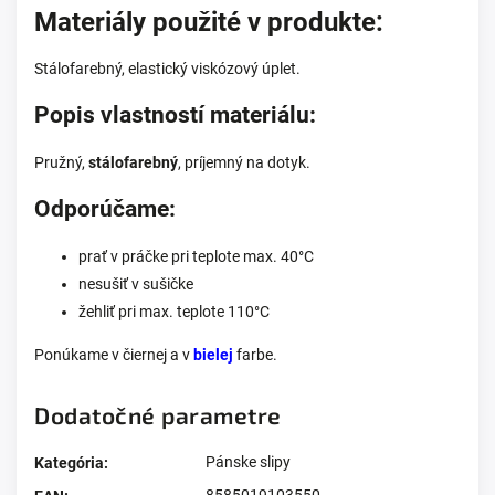
Materiály použité v produkte:
Stálofarebný, elastický viskózový úplet.
Popis vlastností materiálu:
Pružný,
stálofarebný
, príjemný na dotyk.
Odporúčame:
prať v práčke pri teplote max. 40°C
nesušiť v sušičke
žehliť pri max. teplote 110°C
Ponúkame v čiernej a v
bielej
farbe.
Dodatočné parametre
Pánske slipy
Kategória
:
8585019103550