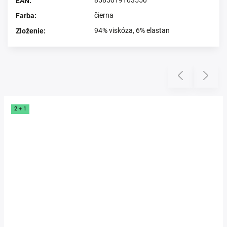
EAN
:
čierna
Farba
:
94% viskóza, 6% elastan
Zloženie
:
Prezerali ste si
Previous
Next
2 + 1