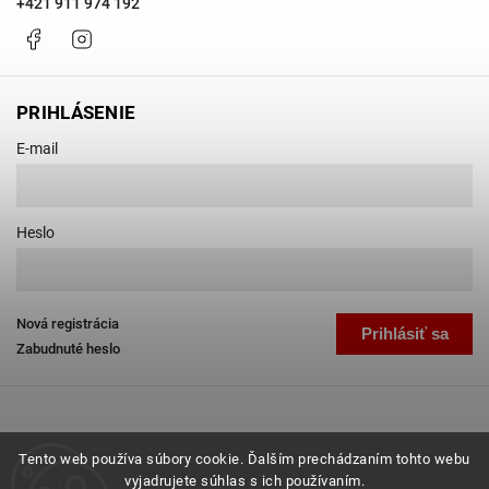
+421 911 974 192
Facebook
Instagram
PRIHLÁSENIE
E-mail
Heslo
Nová registrácia
Prihlásiť sa
Zabudnuté heslo
Tento web používa súbory cookie. Ďalším prechádzaním tohto webu
vyjadrujete súhlas s ich používaním.