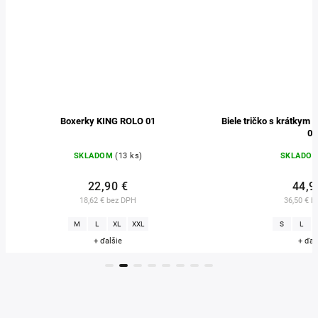
Boxerky KING ROLO 01
Biele tričko s krátky
01
SKLADOM
(13 ks)
SKLADO
22,90 €
44,9
18,62 € bez DPH
36,50 € b
M
L
XL
XXL
S
L
+ ďalšie
+ ďal