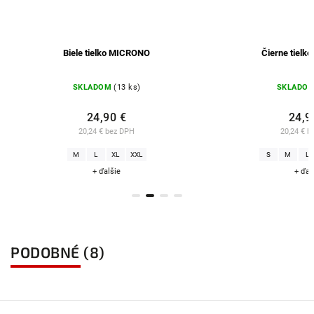
Biele tielko MICRONO
Čierne tiel
SKLADOM
(13 ks)
SKLADO
24,90 €
24,9
20,24 € bez DPH
20,24 € b
M
L
XL
XXL
S
M
L
+ ďalšie
+ ďal
PODOBNÉ (8)