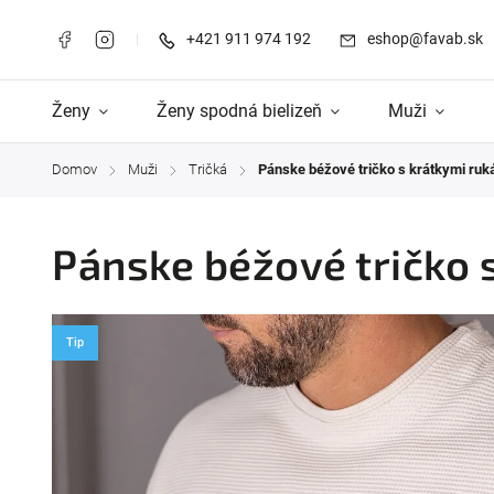
+421 911 974 192
eshop@favab.sk
Ženy
Ženy spodná bielizeň
Muži
Domov
Muži
Tričká
Pánske béžové tričko s krátkymi ru
/
/
/
Pánske béžové tričko 
Tip