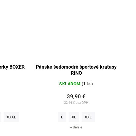
erky BOXER
Pánske šedomodré športové kraťasy
RINO
SKLADOM
(1 ks)
39,90 €
32,44 € bez DPH
XXXL
L
XL
XXL
+ ďalšie