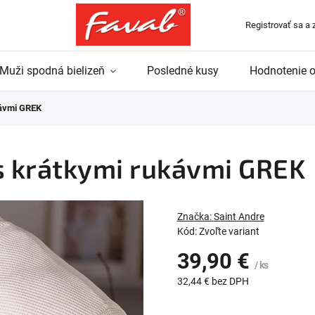
Registrovať sa a 
Muži spodná bielizeň
Posledné kusy
Hodnotenie 
kávmi GREK
s krátkymi rukávmi GREK
Značka:
Saint Andre
Kód:
Zvoľte variant
39,90 €
/ ks
32,44 € bez DPH