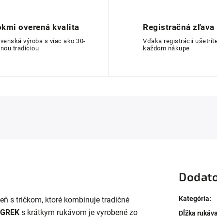
kmi overená kvalita
Registračná zľava
ovenská výroba s viac ako 30-
Vďaka registrácii ušetríte
nou tradíciou
každom nákupe
Dodato
Kategória
:
eň s tričkom, ktoré kombinuje tradičné
GREK
s krátkym rukávom je vyrobené zo
Dĺžka rukáv