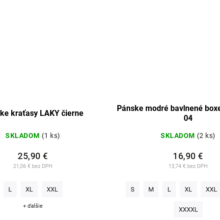
Pánske modré bavlnené box
ke kraťasy LAKY čierne
04
SKLADOM
(1 ks)
SKLADOM
(2 ks)
25,90 €
16,90 €
21,06 € bez DPH
13,74 € bez DPH
L
XL
XXL
S
M
L
XL
XXL
+ ďalšie
XXXXL