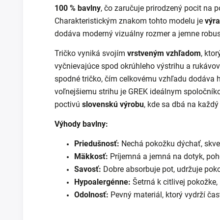
100 % bavlny
, čo zaručuje prirodzený pocit na 
Charakteristickým znakom tohto modelu je
výra
dodáva moderný vizuálny rozmer a jemne robust
Tričko vyniká svojím
vrstveným vzhľadom
, kto
vyčnievajúce spod okrúhleho výstrihu a rukávov.
spodné tričko, čím celkovému vzhľadu dodáva 
voľnejšiemu strihu je GREK ideálnym spoločník
poctivú
slovenskú výrobu
, kde sa dbá na každý
Výhody bavlny:
Priedušnosť:
Nechá pokožku dýchať, skvel
Mäkkosť:
Príjemná a jemná na dotyk, poh
Savosť:
Dobre absorbuje pot, udržuje pok
Hypoalergénne:
Šetrná k citlivej pokožke,
Odolnosť:
Pevný materiál, ktorý vydrží čas