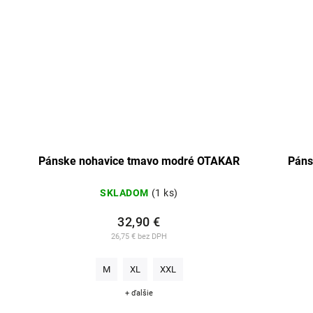
ávmi
Pánske nohavice tmavo modré OTAKAR
Páns
SKLADOM
(1 ks)
32,90 €
26,75 € bez DPH
M
XL
XXL
+ ďalšie