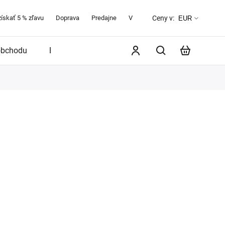
získať 5 % zľavu
Doprava
Predajne
Veľkostná tabuľka
O značke 
Ceny v:
EUR
obchodu
Blog