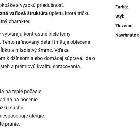
pokožke a vysokú priedušnosť.
Farba
:
zná vaflová štruktúra
úpletu, ktorá tričku
Štýl
:
ný charakter.
Zloženie
:
rý vytvárajú kontrastné biele lemy
Navrhnuté a
 Tento rafinovaný detail imituje oblečené
hĺbku a mladistvý šmrnc. Vďaka
om k džínsom alebo domácej súprave. Ide o
 steh a prémiovú kvalitu spracovania.
á na teplé počasie
odlná na nosenie.
ožku suchú.
 nespôsobuje alergie.
té pranie.