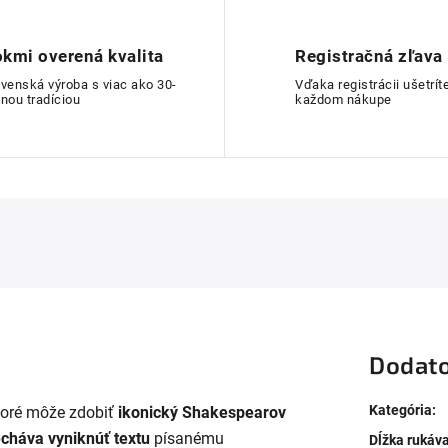
kmi overená kvalita
Registračná zľava
ovenská výroba s viac ako 30-
Vďaka registrácii ušetríte
nou tradíciou
každom nákupe
Dodato
Kategória
:
ktoré môže zdobiť
ikonický Shakespearov
cháva vyniknúť textu
písanému
Dĺžka rukáv