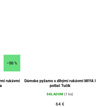
–50 %
ými rukávmi
Dámske pyžamo s dlhými rukávmi MIYA I
ia
potlač Tučík
SKLADOM
(1 ks)
64 €