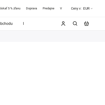
získať 5 % zľavu
Doprava
Predajne
Veľkostná tabuľka
O značke 
Ceny v:
EUR
obchodu
Blog