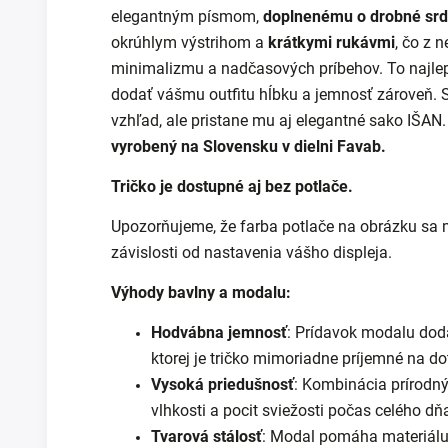
elegantným písmom,
doplnenému o drobné srd
okrúhlym výstrihom a
krátkymi rukávmi
, čo z 
minimalizmu a nadčasových príbehov.
To najle
dodať vášmu outfitu hĺbku a jemnosť zároveň. S
vzhľad, ale pristane mu aj elegantné sako IŠAN.
vyrobený na Slovensku v dielni Favab.
Tričko je dostupné aj bez potlače.
Upozorňujeme, že farba potlače na obrázku sa mô
závislosti od nastavenia vášho displeja.
Výhody bavlny a modalu:
Hodvábna jemnosť
: Prídavok modalu dod
ktorej je tričko mimoriadne príjemné na do
Vysoká priedušnosť
: Kombinácia prírodn
vlhkosti a pocit sviežosti počas celého dň
Tvarová stálosť
: Modal pomáha materiálu 