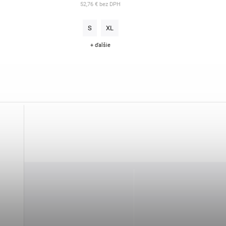
52,76 € bez DPH
S
XL
+ ďalšie