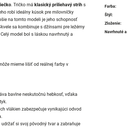
iečko
. Tričko má
klasický priliehavý strih
s
Farba
:
neho robí ideálny kúsok pre milovníčky
Štýl
:
pšie na tomto modeli je jeho schopnosť
Zloženie
:
kvele sa kombinuje s džínsami pre ležérny
Navrhnuté a
 Celý model bol s láskou navrhnutý a
že mierne líšiť od reálnej farby v
áva bavlne neskutočnú hebkosť, vďaka
tyk.
ých vlákien zabezpečuje vynikajúci odvod
a.
udržať si svoj pôvodný tvar a zabraňuje