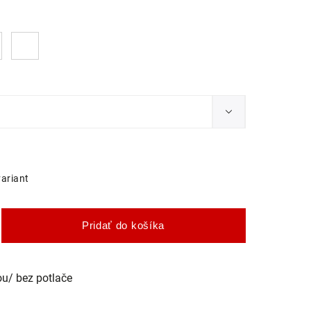
variant
Pridať do košíka
ou/ bez potlače