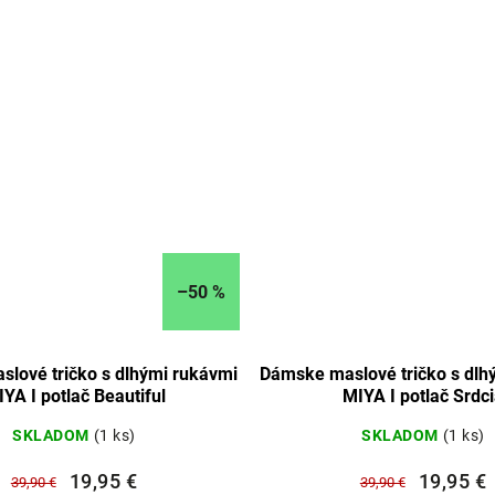
–50 %
lové tričko s dlhými rukávmi
Dámske maslové tričko s dlh
YA I potlač Beautiful
MIYA I potlač Srdc
SKLADOM
(1 ks)
SKLADOM
(1 ks)
19,95 €
19,95 €
39,90 €
39,90 €