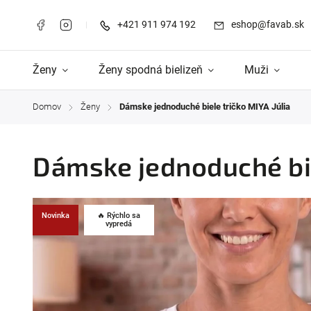
+421 911 974 192
eshop@favab.sk
Ženy
Ženy spodná bielizeň
Muži
Domov
Ženy
Dámske jednoduché biele tričko MIYA Júlia
/
/
Dámske jednoduché bie
Novinka
🔥 Rýchlo sa
vypredá