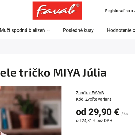
Registrovať sa a 
Muži spodná bielizeň
Posledné kusy
Hodnotenie 
le tričko MIYA Júlia
Značka:
FAVAB
Kód:
Zvoľte variant
od
29,90 €
/ ks
od
24,31 €
bez DPH