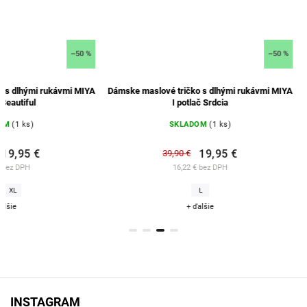
–50 %
Dámske maslové tričko s dlhými rukávmi MIYA
Dámske pyžamo s dlh
I potlač Srdcia
potlač 
SKLADOM
(1 ks)
SKLADO
19,95 €
64
39,90 €
16,22 € bez DPH
52,03 € b
L
L
+ ďalšie
+ ďal
INSTAGRAM