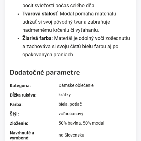
pocit sviežosti počas celého dňa.
Tvarová stálosť
: Modal pomáha materiálu
udržať si svoj pôvodný tvar a zabraňuje
nadmernému krčeniu či vyťahaniu.
Žiarivá farba
: Materiál je odolný voči zošednutiu
a zachováva si svoju čistú bielu farbu aj po
opakovaných praniach.
Dodatočné parametre
Dámske oblečenie
Kategória
:
krátky
Dĺžka rukáva
:
biela
,
potlač
Farba
:
voľnočasový
Štýl
:
50% bavlna, 50% modal
Zloženie
:
Navrhnuté a
na Slovensku
vyrobené
: