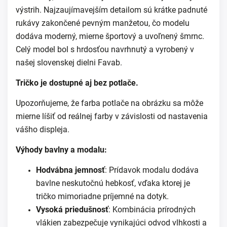
výstrih.
Najzaujímavejším detailom sú krátke padnuté
rukávy zakončené pevným manžetou, čo modelu
dodáva moderný, mierne športový a uvoľnený šmrnc.
Celý model bol s hrdosťou navrhnutý a vyrobený v
našej slovenskej dielni Favab.
Tričko je dostupné aj bez potlače.
Upozorňujeme, že farba potlače na obrázku sa môže
mierne líšiť od reálnej farby v závislosti od nastavenia
vášho displeja.
Výhody bavlny a modalu:
Hodvábna jemnosť
: Prídavok modalu dodáva
bavlne neskutočnú hebkosť, vďaka ktorej je
tričko mimoriadne príjemné na dotyk.
Vysoká priedušnosť
: Kombinácia prírodných
vlákien zabezpečuje vynikajúci odvod vlhkosti a