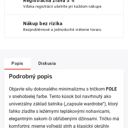
Registračná zľava 5 %
Vďaka registrácii ušetríte pri každom nákupe
Nákup bez rizika
Bezproblémové a jednoduché vrátenie tovaru
Popis
Diskusia
Podrobný popis
Objavte silu dokonalého minimalizmu s tričkom
FOLE
v snehobielej farbe. Tento kúsok bol navrhnutý ako
univerzálny základ šatníka („capsule wardrobe“), ktorý
ľahko zladíte s ležérnymi teplákovými nohavicami,
elegantným sakom či obľúbenými džínsami. Tričko má
komfortný, mierne voľnejší strih a klasický okrúhly