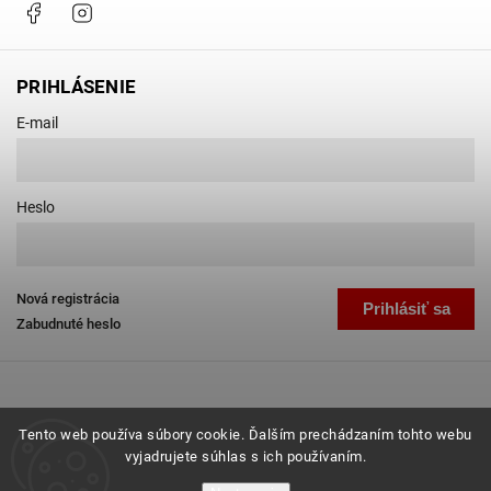
Facebook
Instagram
PRIHLÁSENIE
E-mail
Heslo
Nová registrácia
Prihlásiť sa
Zabudnuté heslo
Tento web používa súbory cookie. Ďalším prechádzaním tohto webu
vyjadrujete súhlas s ich používaním.
Copyright 2026
Favab.sk
. Všetky práva vyhradené.