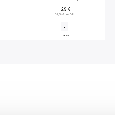
129 €
104,88 € bez DPH
L
+ ďalšie