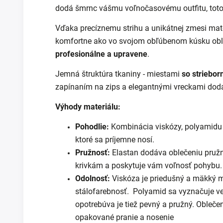
dodá šmrnc vášmu voľnočasovému outfitu, toto 
Vďaka precíznemu strihu a unikátnej zmesi mate
komfortne ako vo svojom obľúbenom kúsku obl
profesionálne a upravene
.
Jemná štruktúra tkaniny - miestami
so striebor
zapínaním na zips a elegantnými vreckami dodá
Výhody materiálu:
Pohodlie:
Kombinácia viskózy, polyamidu 
ktoré sa príjemne nosí.
Pružnosť:
Elastan dodáva oblečeniu pružn
krivkám a poskytuje vám voľnosť pohybu.
Odolnosť:
Viskóza je priedušný a mäkký mat
stálofarebnosť. Polyamid sa vyznačuje v
opotrebúva je tiež pevný a pružný. Oblečen
opakované pranie a nosenie