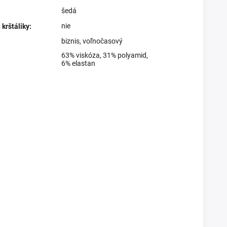
šedá
nie
krštáliky
:
biznis
,
voľnočasový
63% viskóza, 31% polyamid,
6% elastan