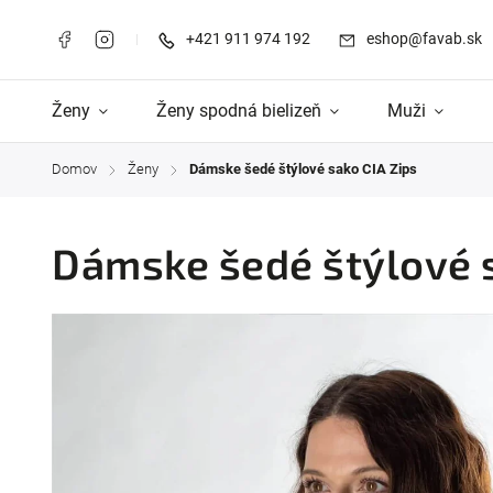
+421 911 974 192
eshop@favab.sk
Ženy
Ženy spodná bielizeň
Muži
Domov
Ženy
Dámske šedé štýlové sako CIA Zips
/
/
Dámske šedé štýlové s