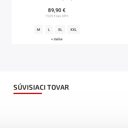
89,90 €
73,09 € bez DPH
M
L
XL
XXL
+ ďalšie
SÚVISIACI TOVAR