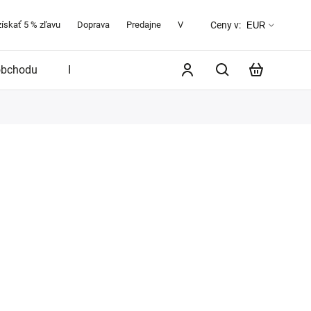
získať 5 % zľavu
Doprava
Predajne
Veľkostná tabuľka
O značke 
Ceny v:
EUR
obchodu
Blog