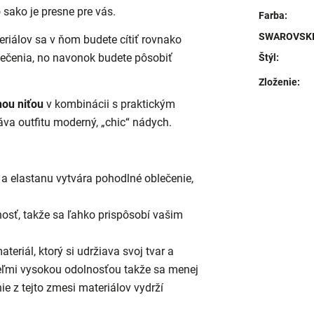
sako je presne pre vás.
Farba
:
SWAROVSKI 
riálov sa v ňom budete cítiť rovnako
ečenia, no navonok budete pôsobiť
Štýl
:
Zloženie
:
nou niťou
v kombinácii s praktickým
va outfitu moderný, „chic“ nádych.
a elastanu vytvára pohodlné oblečenie,
osť, takže sa ľahko prispôsobí vašim
eriál, ktorý si udržiava svoj tvar a
eľmi vysokou odolnosťou takže sa menej
ie z tejto zmesi materiálov vydrží