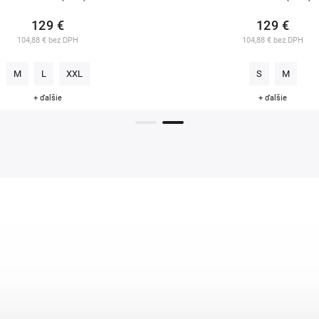
129 €
129 €
104,88 € bez DPH
104,88 € bez DPH
M
L
XXL
S
M
+ ďalšie
+ ďalšie