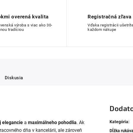
kmi overená kvalita
Registračná zľava
ovenská výroba s viac ako 30-
Vďaka registrácii ušetríte
nou tradíciou
každom nákupe
Diskusia
Dodato
Kategória
:
 elegancie
a
maximálneho pohodlia
. Ak
racovného dňa v kancelárii, ale zároveň
Dĺžka rukáv