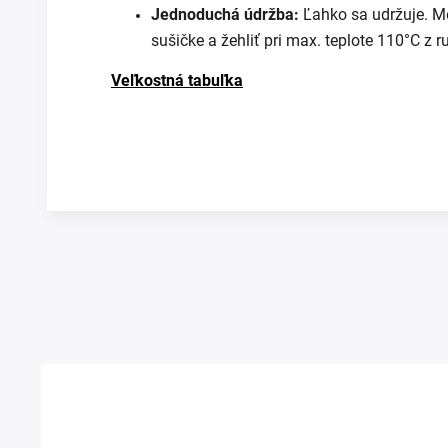
Jednoduchá údržba:
Ľahko sa udržuje. Mô
sušičke a žehliť pri max. teplote 110°C z r
Veľkostná tabuľka
Prezerali ste si