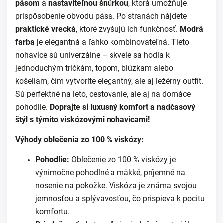
pásom
a
nastaviteľnou šnúrkou
, ktorá umožňuje
prispôsobenie obvodu pása. Po stranách nájdete
praktické vrecká
, ktoré zvyšujú ich funkčnosť.
Modrá
farba
je elegantná a ľahko kombinovateľná. Tieto
nohavice sú univerzálne – skvele sa hodia k
jednoduchým tričkám, topom, blúzkam alebo
košeliam, čím vytvoríte elegantný, ale aj ležérny outfit.
Sú perfektné na leto, cestovanie, ale aj na domáce
pohodlie.
Doprajte si luxusný komfort a nadčasový
štýl s týmito viskózovými nohavicami!
Výhody oblečenia zo 100 % viskózy:
Pohodlie:
Oblečenie zo 100 % viskózy je
výnimočne pohodlné a mäkké, príjemné na
nosenie na pokožke. Viskóza je známa svojou
jemnosťou a splývavosťou, čo prispieva k pocitu
komfortu.