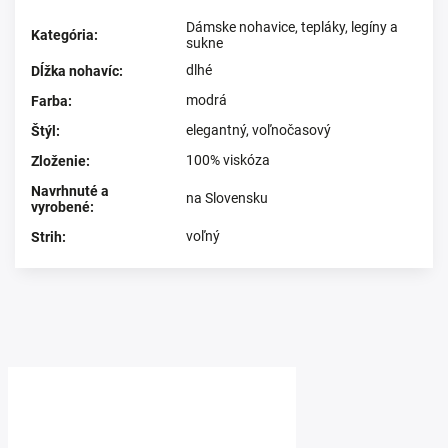
Dámske nohavice, tepláky, legíny a
Kategória
:
sukne
dlhé
Dĺžka nohavíc
:
modrá
Farba
:
elegantný, voľnočasový
Štýl
:
100% viskóza
Zloženie
:
Navrhnuté a
na Slovensku
vyrobené
:
voľný
Strih
:
Prezerali ste si