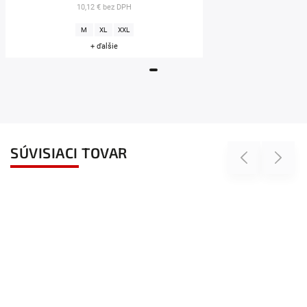
10,12 € bez DPH
M
XL
XXL
+ ďalšie
SÚVISIACI TOVAR
Previous
Next