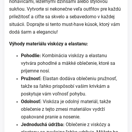
nohavicami, ležérnymi džínsami alebo štýlovou
sukňou. Vytvorte si nekonečne veľa outfitov pre každú
príležitosť a cíťte sa skvelo a sebavedomo v každej
situácii. Doprajte si tento must-have kúsok, ktorý vám
dodá šarm a eleganciu!
Výhody materiálu viskózy a elastanu:
Pohodlie:
Kombinácia viskózy a elastanu
vytvára pohodlné a mäkké oblečenie, ktoré sa
príjemne nosí.
Pružnosť:
Elastan dodáva oblečeniu pružnosť,
takže sa ľahko prispôsobí vašim krivkám a
poskytuje vám voľnosť pohybu.
Odolnosť:
Viskóza je odolný materiál, takže
oblečenie z tejto zmesi materiálov vydrží
opakované pranie a nosenie.
Jednoduchá údržba:
Oblečenie z viskózy a