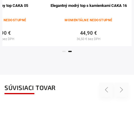
erny top CAKA 05
Elegantný modrý top s kamienkami CAKA 16
E NEDOSTUPNÉ
MOMENTÁLNE NEDOSTUPNÉ
,90 €
44,90 €
€ bez DPH
36,50 € bez DPH
SÚVISIACI TOVAR
Previous
Next