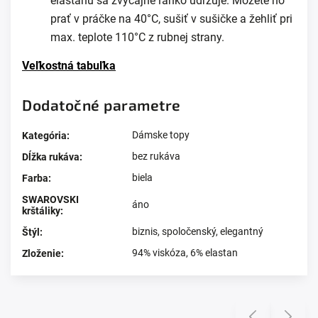
elastanu sa zvyčajne ľahko udržuje. Môžete ho
prať v práčke na 40°C, sušiť v sušičke a žehliť pri
max. teplote 110°C z rubnej strany.
Veľkostná tabuľka
Dodatočné parametre
Dámske topy
Kategória
:
bez rukáva
Dĺžka rukáva
:
biela
Farba
:
SWAROVSKI
áno
krštáliky
:
biznis
,
spoločenský
,
elegantný
Štýl
:
94% viskóza, 6% elastan
Zloženie
:
Prezerali ste si
Previous
Next