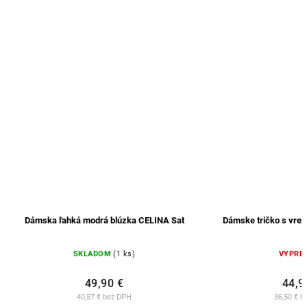
Dámska ľahká modrá blúzka CELINA Sat
Dámske tričko s vre
SKLADOM
(1 ks)
VYPRE
49,90 €
44,9
40,57 € bez DPH
36,50 € b