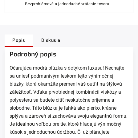
Bezproblémové a jednoduché vrátenie tovaru
Popis
Diskusia
Podrobný popis
Očarujúca modrá blúzka s dotykom luxusu! Nechajte
sa uniesť podmanivým leskom tejto výnimočnej
blúzky, ktorá okamžite premení váš outfit na štýlovú
záležitosť. Vďaka prvotriednej kombinácii viskózy a
polyesteru sa budete cítiť neskutočne príjemne a
slobodne. Táto blúzka je ľahká ako pierko, krásne
splýva a zároveň si zachováva svoju elegantnú formu.
Je ideálnou voľbou pre tie, ktoré hľadajú výnimočný
kúsok s jednoduchou údržbou. Či už plánujete