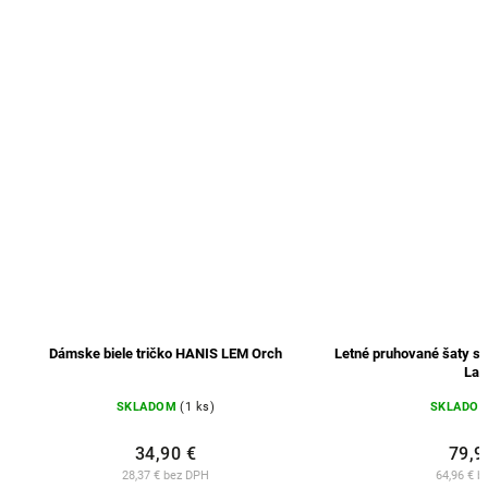
 HANIS LEM Orch
Letné pruhované šaty s krátkymi rukávmi ZAN
Lana
(1 ks)
SKLADOM
(1 ks)
 €
79,90 €
z DPH
64,96 € bez DPH