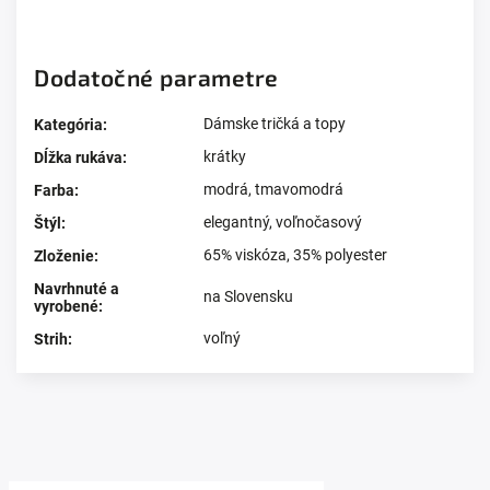
Dodatočné parametre
Dámske tričká a topy
Kategória
:
krátky
Dĺžka rukáva
:
modrá
,
tmavomodrá
Farba
:
elegantný
,
voľnočasový
Štýl
:
65% viskóza, 35% polyester
Zloženie
:
Navrhnuté a
na Slovensku
vyrobené
:
voľný
Strih
:
Prezerali ste si