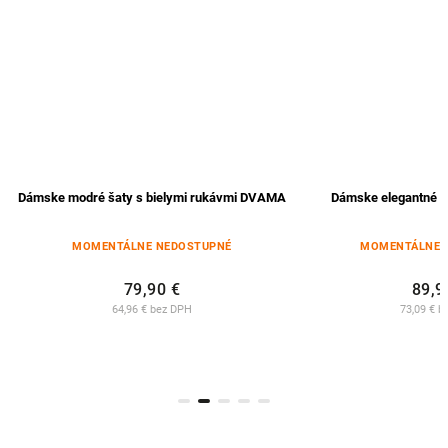
Dámske modré šaty s bielymi rukávmi DVAMA
Dámske elegantné č
MOMENTÁLNE NEDOSTUPNÉ
MOMENTÁLNE 
79,90 €
89,9
64,96 € bez DPH
73,09 € b