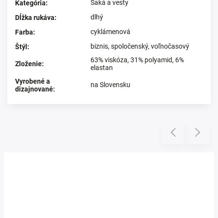
Saká a vesty
Kategória
:
dlhý
Dĺžka rukáva
:
cyklámenová
Farba
:
biznis
,
spoločenský
,
voľnočasový
Štýl
:
63% viskóza, 31% polyamid, 6%
Zloženie
:
elastan
Vyrobené a
na Slovensku
dizajnované
:
Prezerali ste si
Previous
Next