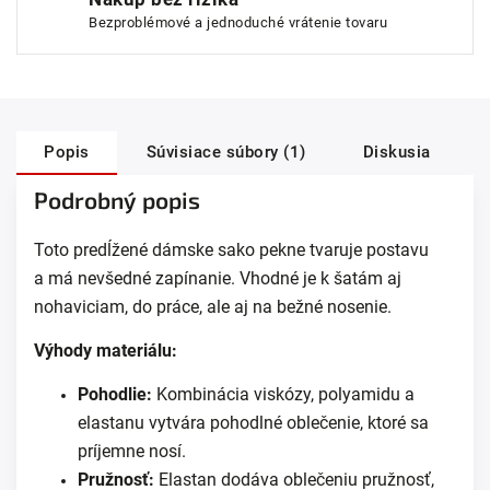
Bezproblémové a jednoduché vrátenie tovaru
Popis
Súvisiace súbory (1)
Diskusia
Podrobný popis
Toto predĺžené dámske s
ako pekne
tvaruje postavu
a
má nevšedné zapínanie
.
Vhodné je k šatám aj
nohaviciam, do práce, a
le
aj na bežné nosenie.
Výhody materiálu:
Pohodlie:
Kombinácia viskózy, polyamidu a
elastanu vytvára pohodlné oblečenie, ktoré sa
príjemne nosí.
Pružnosť:
Elastan dodáva oblečeniu pružnosť,