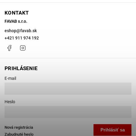
KONTAKT
FAVAB s.r.o.
eshop
@
favab.sk
+421 911 974 192
Facebook
Instagram
PRIHLÁSENIE
E-mail
Heslo
Nová registrácia
Prihlásiť sa
Zabudnuté heslo