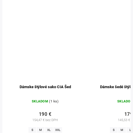
Dámske štýlové sako CIA Šed
Dámske šedé štýlo
SKLADOM
(1 ks)
SKLADO
190 €
179
154,47 € bez DPH
145,53 € 
S
M
XL
XXL
S
M
L