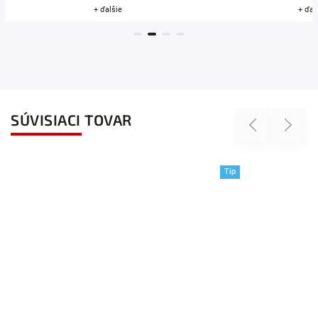
+ ďalšie
+ ďal
SÚVISIACI TOVAR
Previous
Next
Tip