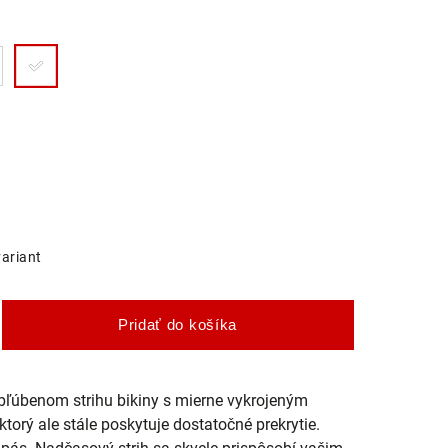
variant
Pridať do košíka
ľúbenom strihu bikiny s mierne vykrojeným
orý ale stále poskytuje dostatočné prekrytie.