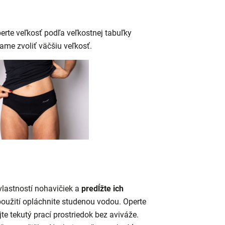
berte veľkosť podľa veľkostnej tabuľky
ame zvoliť väčšiu veľkosť.
lastností nohavičiek a
predĺžte ich
oužití opláchnite studenou vodou. Operte
jte tekutý prací prostriedok bez aviváže.