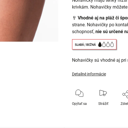
Nohavičky majú tenký nižší
krivkám. Nohavičky môžete ta
👙
Vhodné aj na pláž či špo
strane. Nohavičky po konta
schopnosť,
nie sú určené n
Nohavičky sú vhodné aj pri
Detailné informácie
Opýtať sa
Strážiť
Zdie