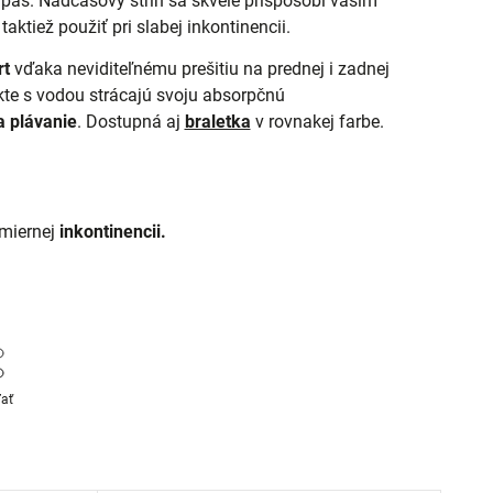
 pás. Nadčasový strih sa skvele prispôsobí vašim
ktiež použiť pri slabej inkontinencii.
rt
vďaka neviditeľnému prešitiu na prednej i zadnej
kte s vodou strácajú svoju absorpčnú
a plávanie
. Dostupná aj
braletka
v rovnakej farbe.
 miernej
inkontinencii.
ľať