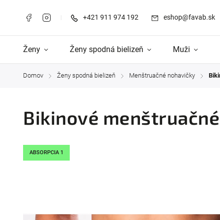
+421 911 974 192
eshop@favab.sk
Ženy
Ženy spodná bielizeň
Muži
Domov
Ženy spodná bielizeň
Menštruačné nohavičky
Bik
/
/
/
Bikinové menštruačné
ABSORPCIA 1