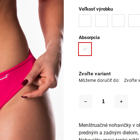
Veľkosť výrobku
Absorpcia
Zvoľte variant
Môžeme doručiť do:
Zvoľte 
Menštruačné nohavičky v ob
predným a zadným dielom, kt