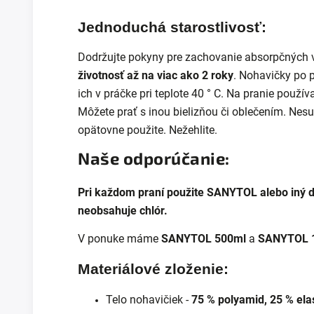
Jednoduchá starostlivosť:
Dodržujte pokyny pre zachovanie absorpčných v
životnosť až na viac ako 2 roky
.
Nohavičky po p
ich v práčke pri teplote 40 ° C. Na pranie použív
Môžete prať s inou bielizňou či oblečením. Nesu
opätovne použite. Nežehlite.
Naše odporúčanie:
Pri každom praní použite SANYTOL alebo iný de
neobsahuje chlór.
V ponuke máme
SANYTOL 500ml
a
SANYTOL 
Materiálové zloženie:
Telo nohavičiek -
75 % polyamid, 25 % ela