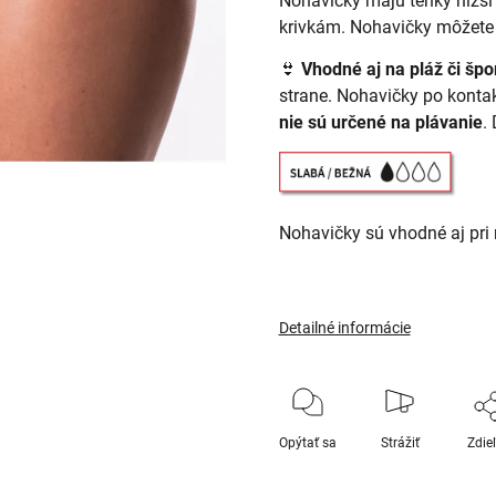
Nohavičky majú tenký nižší
krivkám. Nohavičky môžete ta
👙
Vhodné aj na pláž či špo
strane. Nohavičky po konta
nie sú určené na plávanie
.
Nohavičky sú vhodné aj pri
Detailné informácie
Opýtať sa
Strážiť
Zdie