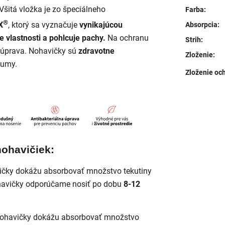
Všitá vložka je zo špeciálneho
Farba
:
®
X
, ktorý sa vyznačuje
vynikajúcou
Absorpcia
:
e vlastnosti a pohlcuje pachy.
Na ochranu
Strih
:
 úprava. Nohavičky sú
zdravotne
Zloženie
:
fumy.
Zloženie och
nohavičiek:
ičky dokážu absorbovať množstvo tekutiny
havičky odporúčame nosiť po dobu
8-12
ohavičky dokážu absorbovať množstvo