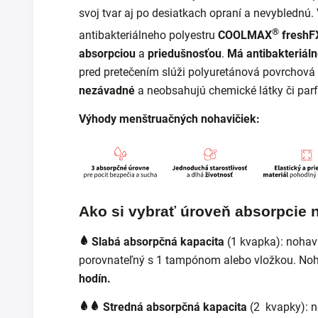
svoj tvar aj po desiatkach opraní a nevyblednú. 
®
antibakteriálneho polyestru
COOLMAX
freshF
absorpciou
a
priedušnosťou
.
Má antibakteriáln
pred pretečením slúži polyuretánová povrchová
nezávadné
a neobsahujú chemické látky či par
Výhody menštruačných nohavičiek:
Ako si vybrať úroveň absorpcie 
Slabá absorpčná kapacita
(1 kvapka):
nohav
porovnateľný s 1 tampónom alebo vložkou. No
hodín.
Stredná absorpčná kapacita
(2 kvapky):
n