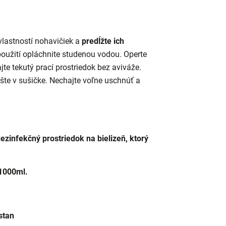
lastností nohavičiek a
predĺžte ich
oužití opláchnite studenou vodou. Operte
ajte tekutý prací prostriedok bez aviváže.
šte v sušičke. Nechajte voľne uschnúť a
zinfekčný prostriedok na bielizeň, ktorý
1000ml
.
stan