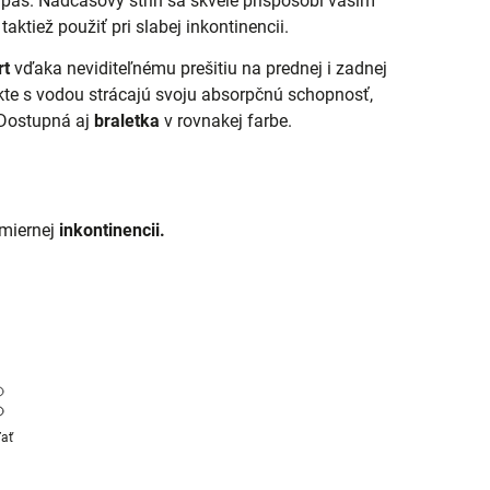
 pás. Nadčasový strih sa skvele prispôsobí vašim
ktiež použiť pri slabej inkontinencii.
rt
vďaka neviditeľnému prešitiu na prednej i zadnej
kte s vodou strácajú svoju absorpčnú schopnosť,
 Dostupná aj
braletka
v rovnakej farbe.
 miernej
inkontinencii.
ľať