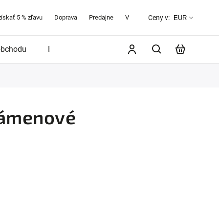
získať 5 % zľavu
Doprava
Predajne
Veľkostná tabuľka
O značke 
Ceny v:
EUR
obchodu
Blog
klámenové