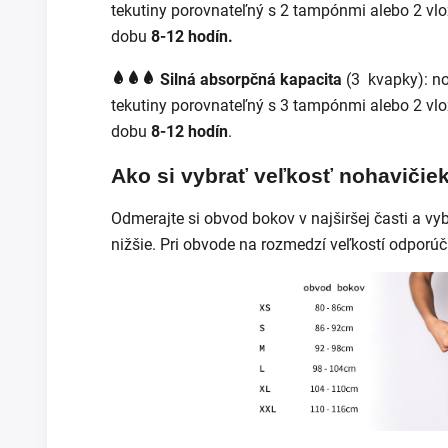
tekutiny porovnateľný s 2 tampónmi alebo 2 v
dobu
8-12 hodín.
Silná absorpčná kapacita
(3 kvapky):
no
tekutiny porovnateľný s 3 tampónmi alebo 2 v
dobu
8-12 hodín
.
Ako si vybrať veľkosť nohavičiek
Odmerajte si obvod bokov v najširšej časti a vy
nižšie. Pri obvode na rozmedzí veľkostí odporúč