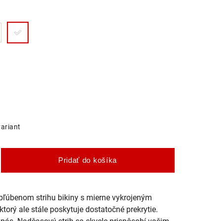
variant
Pridať do košíka
ľúbenom strihu bikiny s mierne vykrojeným
orý ale stále poskytuje dostatočné prekrytie.