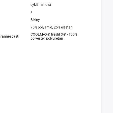
cyklámenová
1
Bikiny
75% polyamid, 25% elastan
COOLMAX® freshFX® - 100%
rannej časti
:
polyester, polyuretan