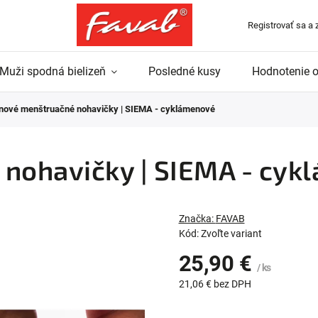
Registrovať sa a 
Muži spodná bielizeň
Posledné kusy
Hodnotenie 
inové menštruačné nohavičky | SIEMA - cyklámenové
 nohavičky | SIEMA - cy
Značka:
FAVAB
Kód:
Zvoľte variant
25,90 €
/ ks
21,06 € bez DPH