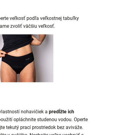
berte veľkosť podľa veľkostnej tabuľky
ame zvoliť väčšiu veľkosť.
lastností nohavičiek a
predĺžte ich
oužití opláchnite studenou vodou. Operte
jte tekutý prací prostriedok bez aviváže.