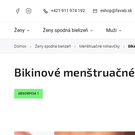
+421 911 974 192
eshop@favab.sk
Ženy
Ženy spodná bielizeň
Muži
Domov
Ženy spodná bielizeň
Menštruačné nohavičky
Bik
/
/
/
Bikinové menštruačné 
ABSORPCIA 1