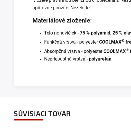
Môžete prať s inou bielizňou či oblečením. Nesu
opätovne použite. Nežehlite.
Materiálové zloženie:
Telo nohavičiek -
75 % polyamid, 25 % ela
®
Funkčná vrstva - polyester
COOLMAX
fr
®
Absorpčná vrstva - polyester
COOLMAX
Nepriepustná vrstva -
polyuretan
SÚVISIACI TOVAR