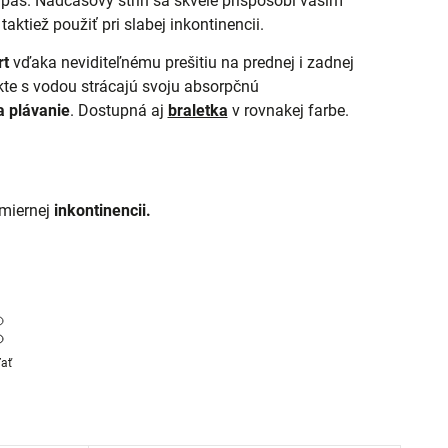
 pás. Nadčasový strih sa skvele prispôsobí vašim
ktiež použiť pri slabej inkontinencii.
rt
vďaka neviditeľnému prešitiu na prednej i zadnej
kte s vodou strácajú svoju absorpčnú
a plávanie
. Dostupná aj
braletka
v rovnakej farbe.
 miernej
inkontinencii.
ľať