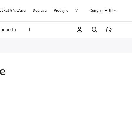
získať 5 % zľavu
Doprava
Predajne
Veľkostná tabuľka
O značke 
Ceny v:
EUR
obchodu
Blog
pe