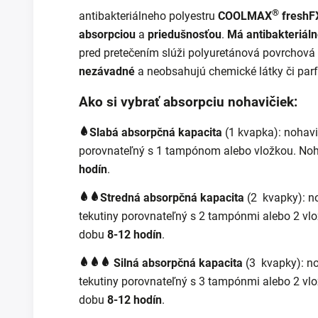
®
antibakteriálneho polyestru
COOLMAX
freshF
absorpciou
a
priedušnosťou
.
Má antibakteriáln
pred pretečením slúži polyuretánová povrchová
nezávadné
a neobsahujú chemické látky či par
Ako si vybrať absorpciu nohavičiek:
Slabá absorpčná kapacita
(1 kvapka):
nohavi
porovnateľný s 1 tampónom alebo vložkou. No
hodín
.
Stredná absorpčná kapacita
(2 kvapky):
n
tekutiny porovnateľný s 2 tampónmi alebo 2 v
dobu
8-12 hodín
.
Silná absorpčná kapacita
(3 kvapky):
no
tekutiny porovnateľný s 3 tampónmi alebo 2 v
dobu
8-12 hodín
.