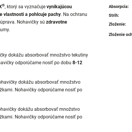
®
X
, ktorý sa vyznačuje
vynikajúcou
Absorpcia
:
e vlastnosti a pohlcuje pachy
.
Na ochranu
Strih
:
 úprava. Nohavičky sú
zdravotne
Zloženie
:
fumy.
Zloženie och
čky dokážu absorbovať množstvo tekutiny
havičky odporúčame nosiť po dobu
8-12
ohavičky dokážu absorbovať množstvo
ložkami. Nohavičky odporúčame nosiť po
havičky dokážu absorbovať množstvo
ložkami. Nohavičky odporúčame nosiť po