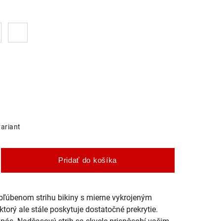
variant
Pridať do košíka
ľúbenom strihu bikiny s mierne vykrojeným
orý ale stále poskytuje dostatočné prekrytie.