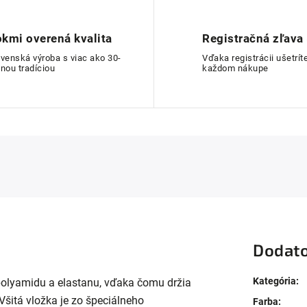
kmi overená kvalita
Registračná zľava
ovenská výroba s viac ako 30-
Vďaka registrácii ušetríte
nou tradíciou
každom nákupe
Dodato
Kategória
:
polyamidu a elastanu, vďaka čomu držia
Všitá vložka je zo špeciálneho
Farba
: