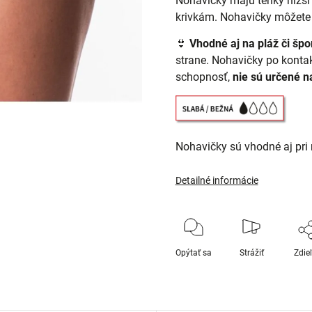
Nohavičky majú tenký nižší
krivkám. Nohavičky môžete ta
👙
Vhodné aj na pláž či špo
strane. Nohavičky po konta
schopnosť,
nie sú určené n
Nohavičky sú vhodné aj pri
Detailné informácie
Opýtať sa
Strážiť
Zdie