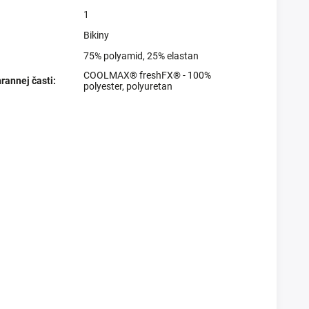
1
Bikiny
75% polyamid, 25% elastan
COOLMAX® freshFX® - 100%
rannej časti
:
polyester, polyuretan