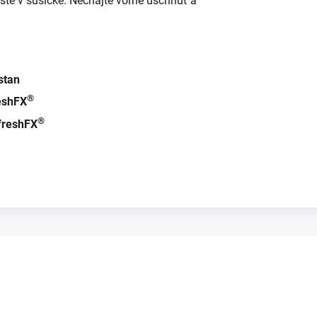
šte v sušičke. Nechajte voľne uschnúť a
stan
®
eshFX
®
freshFX