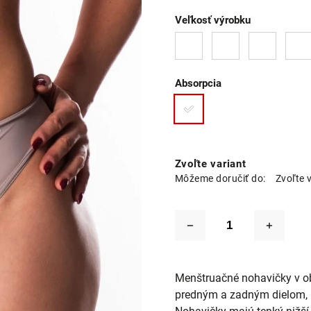
Veľkosť výrobku
Absorpcia
Zvoľte variant
Môžeme doručiť do:
Zvoľte 
Menštruačné nohavičky v ob
predným a zadným dielom, kt