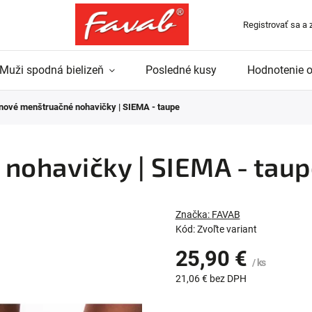
Registrovať sa a 
Muži spodná bielizeň
Posledné kusy
Hodnotenie 
inové menštruačné nohavičky | SIEMA - taupe
nohavičky | SIEMA - tau
Značka:
FAVAB
Kód:
Zvoľte variant
25,90 €
/ ks
21,06 € bez DPH