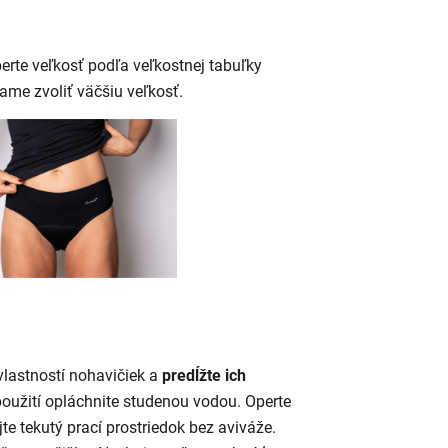
berte veľkosť podľa veľkostnej tabuľky
ame zvoliť väčšiu veľkosť.
lastností nohavičiek a
predĺžte ich
oužití opláchnite studenou vodou. Operte
jte tekutý prací prostriedok bez aviváže.