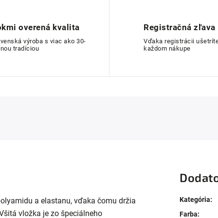
kmi overená kvalita
Registračná zľava
ovenská výroba s viac ako 30-
Vďaka registrácii ušetríte
nou tradíciou
každom nákupe
Dodato
Kategória
:
polyamidu a elastanu, vďaka čomu držia
Všitá vložka je zo špeciálneho
Farba
: