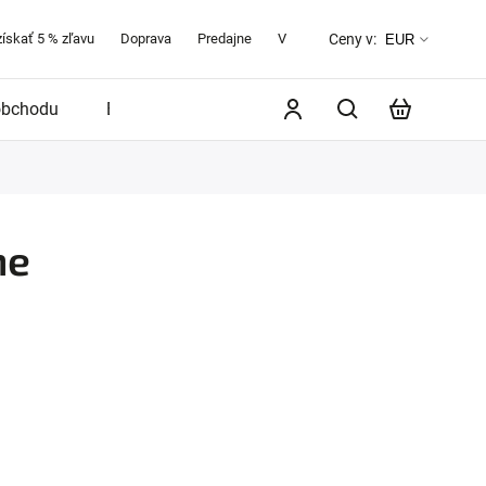
získať 5 % zľavu
Doprava
Predajne
Veľkostná tabuľka
O značke 
Ceny v:
EUR
obchodu
Blog
ne