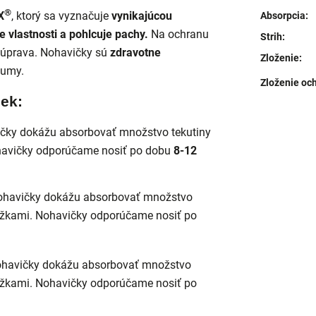
®
X
, ktorý sa vyznačuje
vynikajúcou
Absorpcia
:
e vlastnosti a pohlcuje pachy.
Na ochranu
Strih
:
 úprava. Nohavičky sú
zdravotne
Zloženie
:
fumy.
Zloženie och
iek:
čky dokážu absorbovať množstvo tekutiny
havičky odporúčame nosiť po dobu
8-12
ohavičky dokážu absorbovať množstvo
ložkami. Nohavičky odporúčame nosiť po
havičky dokážu absorbovať množstvo
ložkami. Nohavičky odporúčame nosiť po