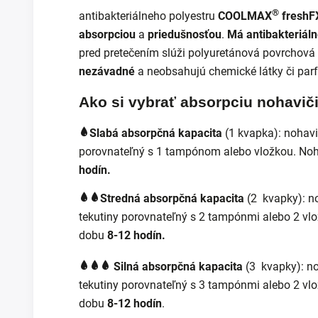
®
antibakteriálneho polyestru
COOLMAX
freshF
absorpciou
a
priedušnosťou
.
Má antibakteriáln
pred pretečením slúži polyuretánová povrchová
nezávadné
a neobsahujú chemické látky či par
Ako si vybrať absorpciu nohavič
Slabá absorpčná kapacita
(1 kvapka):
nohavi
porovnateľný s 1 tampónom alebo vložkou. No
hodín.
Stredná absorpčná kapacita
(2 kvapky):
n
tekutiny porovnateľný s 2 tampónmi alebo 2 v
dobu
8-12 hodín.
Silná absorpčná kapacita
(3 kvapky):
no
tekutiny porovnateľný s 3 tampónmi alebo 2 v
dobu
8-12 hodín
.