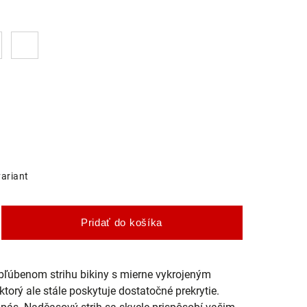
variant
Pridať do košíka
ľúbenom strihu bikiny s mierne vykrojeným
orý ale stále poskytuje dostatočné prekrytie.