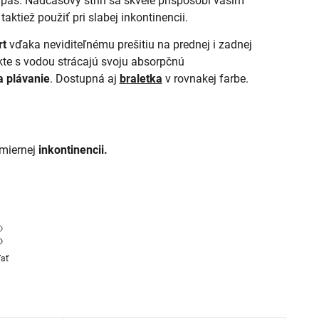
 pás. Nadčasový strih sa skvele prispôsobí vašim
ktiež použiť pri slabej inkontinencii.
rt
vďaka neviditeľnému prešitiu na prednej i zadnej
kte s vodou strácajú svoju absorpčnú
a plávanie
. Dostupná aj
braletka
v rovnakej farbe.
 miernej
inkontinencii.
ľať