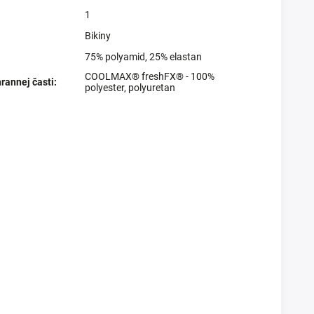
1
Bikiny
75% polyamid, 25% elastan
COOLMAX® freshFX® - 100%
rannej časti
:
polyester, polyuretan