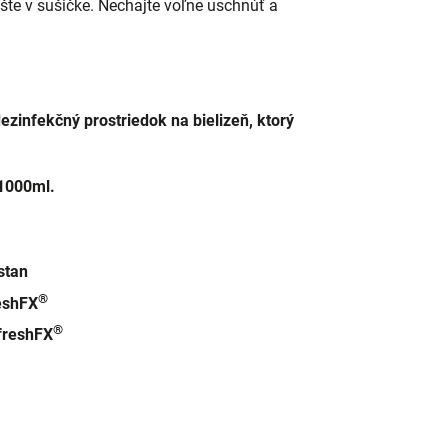
šte v sušičke. Nechajte voľne uschnúť a
zinfekčný prostriedok na bielizeň, ktorý
1000ml
.
stan
®
eshFX
®
freshFX