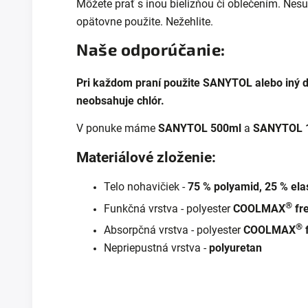
Môžete prať s inou bielizňou či oblečením. Nesu
opätovne použite. Nežehlite.
Naše odporúčanie:
Pri každom praní použite SANYTOL alebo iný de
neobsahuje chlór.
V ponuke máme
SANYTOL 500ml
a
SANYTOL 
Materiálové zloženie:
Telo nohavičiek -
75 % polyamid, 25 % ela
®
Funkčná vrstva - polyester
COOLMAX
fr
®
Absorpčná vrstva - polyester
COOLMAX
Nepriepustná vrstva -
polyuretan