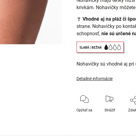
Nohavičky majú tenký nižší
krivkám. Nohavičky môžete ta
👙
Vhodné aj na pláž či špo
strane. Nohavičky po konta
schopnosť,
nie sú určené n
Nohavičky sú vhodné aj pri
Detailné informácie
Opýtať sa
Strážiť
Zdie