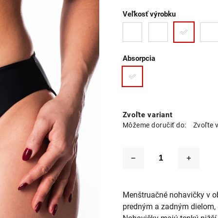
Veľkosť výrobku
Absorpcia
Zvoľte variant
Môžeme doručiť do:
Zvoľte 
Menštruačné nohavičky v ob
predným a zadným dielom, kt