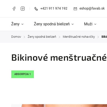
+421 911 974 192
eshop@favab.sk
Ženy
Ženy spodná bielizeň
Muži
Domov
Ženy spodná bielizeň
Menštruačné nohavičky
Bik
/
/
/
Bikinové menštruačné 
ABSORPCIA 1