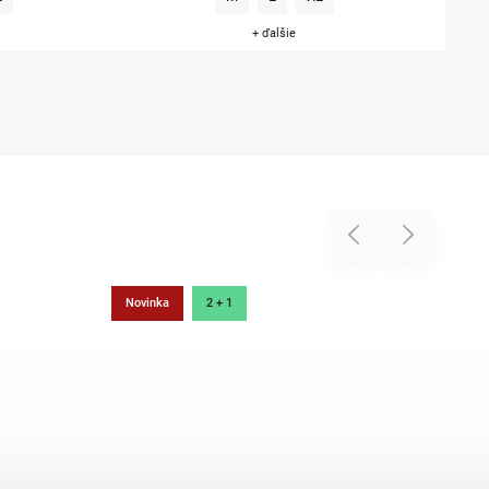
+ ďalšie
Previous
Next
Novinka
2 + 1