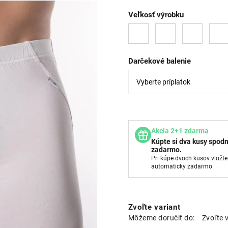
Veľkosť výrobku
Darčekové balenie
Akcia 2+1 zdarma
Kúpte si dva kusy spodn
zadarmo.
Pri kúpe dvoch kusov vložte
automaticky zadarmo.
Zvoľte variant
Môžeme doručiť do:
Zvoľte 