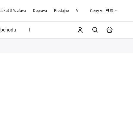
získať 5 % zľavu
Doprava
Predajne
Veľkostná tabuľka
O značke 
Ceny v:
EUR
obchodu
Blog