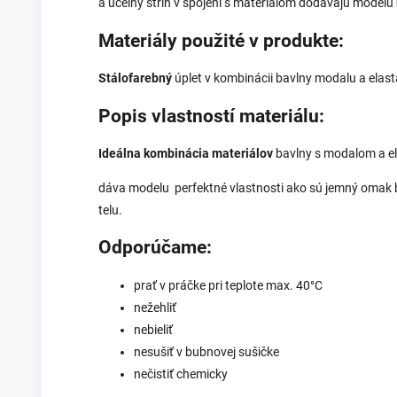
a účelný strih v spojení s materiálom dodávajú modelu
Materiály použité v produkte:
Stálofarebný
úplet v kombinácii bavlny
modalu a elast
Popis vlastností materiálu:
Ideálna kombinácia materiálov
bavlny s modalom a e
dáva modelu perfektné vlastnosti ako sú jemný omak bav
telu.
Odporúčame:
prať v práčke pri teplote max. 40°C
nežehliť
nebieliť
nesušiť v bubnovej sušičke
nečistiť chemicky