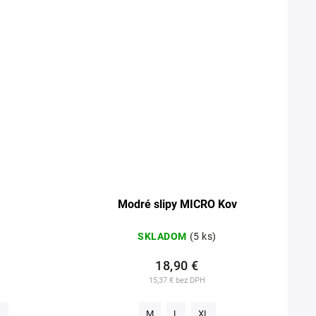
Modré slipy MICRO Kov
SKLADOM
(5 ks)
18,90 €
15,37 € bez DPH
L
M
L
XL