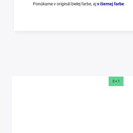
Ponúkame v originál bielej farbe, aj
v čiernej farbe
.
Prezerali ste si
2 + 1