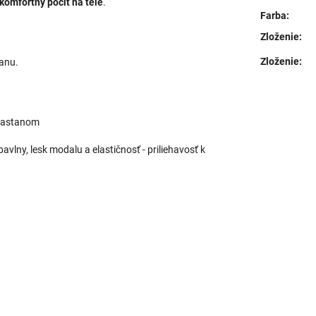
komfortný pocit na tele
.
Farba
:
Zloženie
:
Zloženie
:
anu.
lastanom
lny, lesk modalu a elastičnosť - priliehavosť k