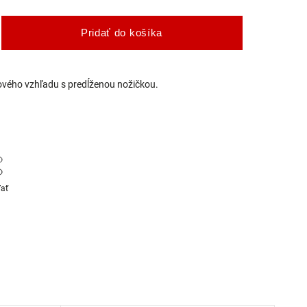
Pridať do košíka
ového vzhľadu s predĺženou nožičkou.
ľať