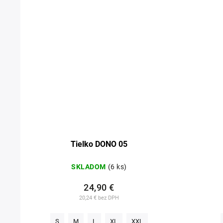
Tielko DONO 05
SKLADOM
(6 ks)
24,90 €
20,24 € bez DPH
S
M
L
XL
XXL