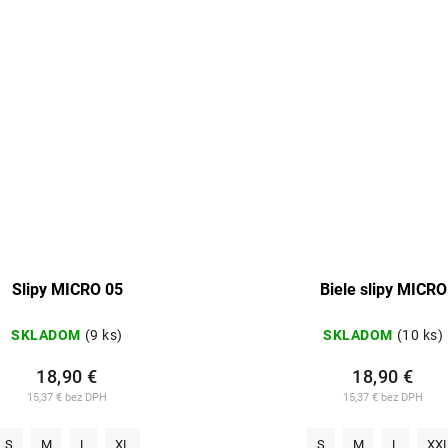
Slipy MICRO 05
Biele slipy MICRO
SKLADOM
(9 ks)
SKLADOM
(10 ks)
18,90 €
18,90 €
15,37 € bez DPH
15,37 € bez DPH
S
M
L
XL
S
M
L
XX