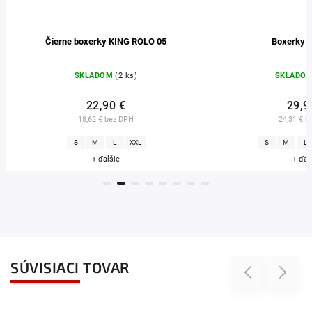
ROLO 05
Boxerky LORD 05
)
SKLADOM
(7 ks)
29,90 €
24,31 € bez DPH
XL
S
M
L
XL
XXL
+ ďalšie
SÚVISIACI TOVAR
Previous
Next