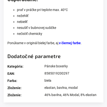
prať v práčke pri teplote max. 40°C
nežehliť
nebieliť
nesušiť v bubnovej sušičke
nečistiť chemicky
Ponúkame v originál bielej farbe, aj
v čiernej farbe
.
Dodatočné parametre
Pánske boxerky
Kategória
:
8585019200297
EAN
:
biela
Farba
:
elastan
,
bavlna
,
modal
Zloženie
:
46% bavlna, 46% Modal, 8% elastan
Zloženie
: