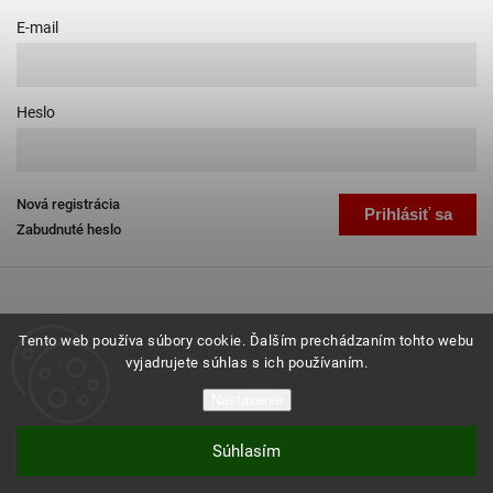
E-mail
Heslo
Nová registrácia
Prihlásiť sa
Zabudnuté heslo
Tento web používa súbory cookie. Ďalším prechádzaním tohto webu
vyjadrujete súhlas s ich používaním.
Copyright 2026
Favab.sk
. Všetky práva vyhradené.
Nastavenie
Grafický návrh vytvořil a nakódoval
Shoptak.cz
Súhlasím
Vytvoril Shoptet