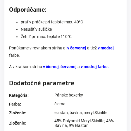
Odporúčame:
prať v práčke pri teplote max. 40°C
Nesušiť v sušičke
Žehliť pri max. teplote 110°C
Ponúkame v rovnakom strihu aj
v červenej
a tiež
v modrej
farbe.
A v kratšom strihu
v čiernej
,
červenej
a
v modrej farbe.
Dodatočné parametre
Pánske boxerky
Kategória
:
čierna
Farba
:
elastan
,
bavlna
,
meryl Skinlife
Zloženie
:
45% Polyamid Meryl Skinlife, 46%
Zloženie
:
Bavlna, 9% Elastan