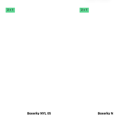
2 + 1
2 + 1
Boxerky NYL 05
Boxerky N