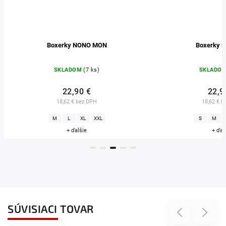
Boxerky NONO MON
Boxerky 
SKLADOM
(7 ks)
SKLADO
22,90 €
22,9
18,62 € bez DPH
18,62 € b
M
L
XL
XXL
S
M
+ ďalšie
+ ďal
SÚVISIACI TOVAR
Previous
Next