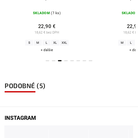
SKLADOM
(7 ks)
SKLADO
22,90 €
22,9
18,62 € bez DPH
18,62 € b
S
M
L
XL
XXL
M
L
+ ďalšie
+ ďal
PODOBNÉ (5)
INSTAGRAM