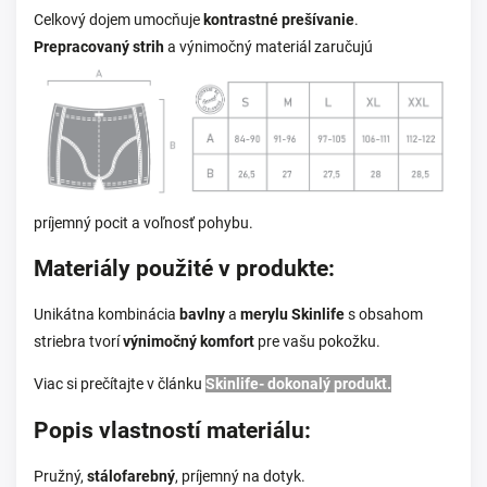
Celkový dojem umocňuje
kontrastné prešívanie
.
Prepracovaný strih
a výnimočný materiál zaručujú
príjemný pocit a voľnosť pohybu.
Materiály použité v produkte:
Unikátna kombinácia
bavlny
a
merylu Skinlife
s obsahom
striebra tvorí
výnimočný komfort
pre vašu pokožku.
Viac si prečítajte v článku
Skinlife- dokonalý produkt.
Popis vlastností materiálu:
Pružný,
stálofarebný
, príjemný na dotyk.