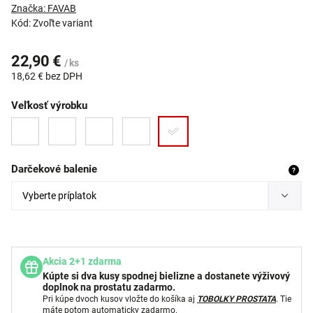
Značka:
FAVAB
Kód:
Zvoľte variant
22,90 €
/ ks
18,62 €
bez DPH
Veľkosť výrobku
Darčekové balenie
?
Akcia 2+1 zdarma
Kúpte si dva kusy spodnej bielizne a dostanete výživový
doplnok na prostatu zadarmo.
Pri kúpe dvoch kusov vložte do košíka aj
TOBOLKY PROSTATA
. Tie
máte potom automaticky zadarmo.