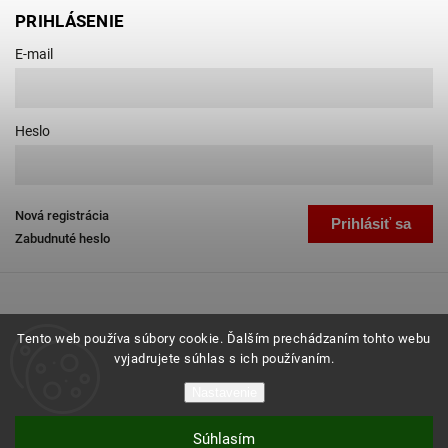
PRIHLÁSENIE
E-mail
Heslo
Nová registrácia
Prihlásiť sa
Zabudnuté heslo
Tento web používa súbory cookie. Ďalším prechádzaním tohto webu
vyjadrujete súhlas s ich používaním.
Copyright 2026
Favab.sk
. Všetky práva vyhradené.
Nastavenie
Grafický návrh vytvořil a nakódoval
Shoptak.cz
Súhlasím
Vytvoril Shoptet