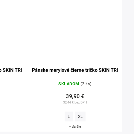
o SKIN TRI
Pánske merylové čierne tričko SKIN TRI
SKLADOM
(2 ks)
39,90 €
32,44 € bez DPH
L
XL
+ ďalšie