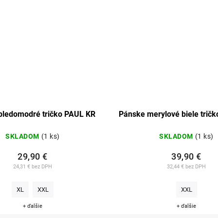
bledomodré tričko PAUL KR
Pánske merylové biele tričk
SKLADOM
(1 ks)
SKLADOM
(1 ks)
29,90 €
39,90 €
24,31 € bez DPH
32,44 € bez DPH
XL
XXL
XXL
+ ďalšie
+ ďalšie