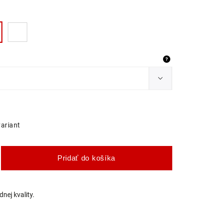
?
variant
Pridať do košíka
nej kvality.