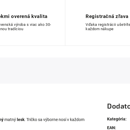
kmi overená kvalita
Registračná zľava
ovenská výroba s viac ako 30-
Vďaka registrácii ušetríte
nou tradíciou
každom nákupe
Dodato
Kategória
:
ný
matný
lesk
. Tričko sa výborne nosí v každom
EAN
: