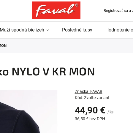
Registrovať sa a 
Muži spodná bielizeň
Posledné kusy
Hodnotenie 
 MON
ko NYLO V KR MON
Značka:
FAVAB
Kód:
Zvoľte variant
44,90 €
/ ks
36,50 €
bez DPH