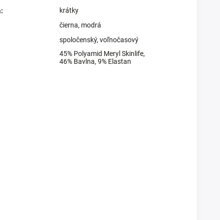
krátky
a
:
čierna
,
modrá
spoločenský
,
voľnočasový
45% Polyamid Meryl Skinlife,
46% Bavlna, 9% Elastan