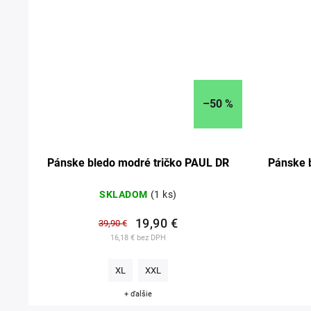
–50 %
R 06
Pánske bledo modré tričko PAUL DR
Pánske 
SKLADOM
(1 ks)
19,90 €
39,90 €
16,18 € bez DPH
XL
XXL
+ ďalšie