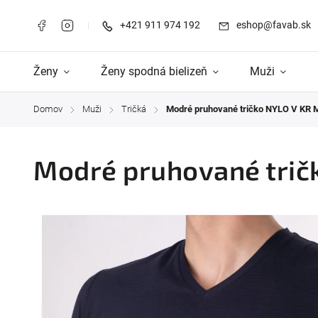
+421 911 974 192
eshop@favab.sk
Ženy
Ženy spodná bielizeň
Muži
Domov
Muži
Tričká
Modré pruhované tričko NYLO V KR
/
/
/
Modré pruhované trič