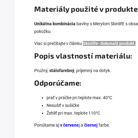
Materiály použité v produkte
Unikátna kombinácia
bavlny s Merylom SkinlifE s obs
pokožku.
Viac si prečítajte v článku
Skinlife- dokonalý produkt.
Popis vlastností materiálu:
Pružný,
stálofarebný
, príjemný na dotyk.
Odporúčame:
prať v práčke pri teplote max. 40°C
Nesušiť v sušičke
Žehliť pri max. teplote 110°C
Ponúkame aj
v červene
j a
čiernej
farbe.