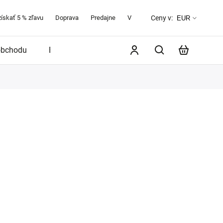
získať 5 % zľavu
Doprava
Predajne
Veľkostná tabuľka
O značke 
Ceny v:
EUR
obchodu
Blog