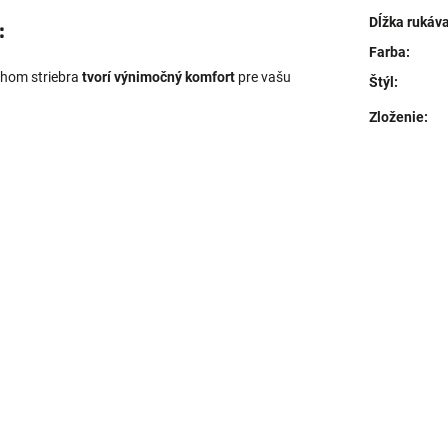
Dĺžka rukáv
:
Farba
:
ahom striebra
tvorí výnimočný komfort
pre vašu
Štýl
:
Zloženie
: