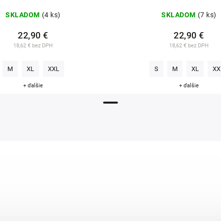
SKLADOM
(4 ks)
SKLADOM
(7 ks)
22,90 €
22,90 €
18,62 € bez DPH
18,62 € bez DPH
M
XL
XXL
S
M
XL
XX
+ ďalšie
+ ďalšie