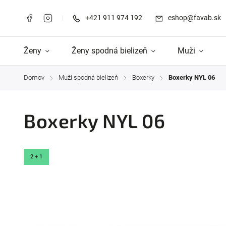
+421 911 974 192
eshop@favab.sk
Ženy
Ženy spodná bielizeň
Muži
Domov
Muži spodná bielizeň
Boxerky
Boxerky NYL 06
/
/
/
Boxerky NYL 06
2 + 1