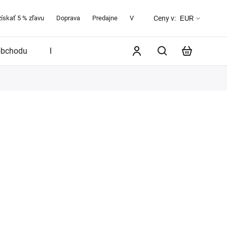
získať 5 % zľavu
Doprava
Predajne
Veľkostná tabuľka
O značke 
Ceny v:
EUR
obchodu
Blog