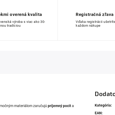
kmi overená kvalita
Registračná zľava
ovenská výroba s viac ako 30-
Vďaka registrácii ušetríte
nou tradíciou
každom nákupe
Dodato
Kategória
:
nimočným materiálom zaručujú
príjemný pocit
a
EAN
: