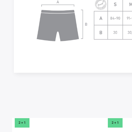
Prezerali ste si
2 + 1
2 + 1