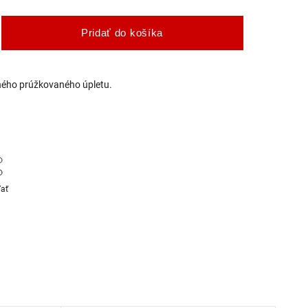
Pridať do košíka
ného prúžkovaného úpletu.
ľať