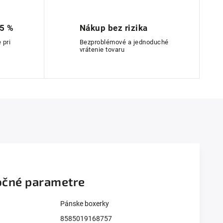
 5 %
Nákup bez rizika
 pri
Bezproblémové a jednoduché
vrátenie tovaru
čné parametre
Pánske boxerky
8585019168757