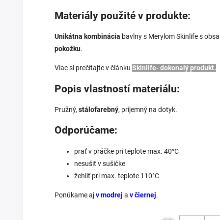
Materiály použité v produkte:
Unikátna kombinácia
bavlny s Merylom Skinlife s obs
pokožku
.
Viac si prečítajte v článku
Skinlife- dokonalý produkt.
Popis vlastností materiálu:
Pružný,
stálofarebný
, príjemný na dotyk.
Odporúčame:
prať v práčke pri teplote max. 40°C
nesušiť v sušičke
žehliť pri max. teplote 110°C
Ponúkame aj
v modrej
a
v čiernej
.