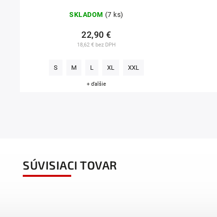
SKLADOM
(7 ks)
22,90 €
18,62 € bez DPH
S
M
L
XL
XXL
+ ďalšie
SÚVISIACI TOVAR