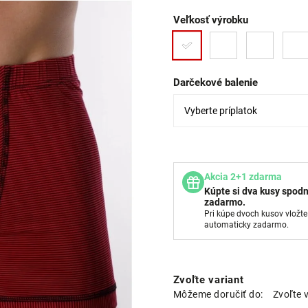
Veľkosť výrobku
Darčekové balenie
Akcia 2+1 zdarma
Kúpte si dva kusy spodn
zadarmo.
Pri kúpe dvoch kusov vložte
automaticky zadarmo.
Zvoľte variant
Môžeme doručiť do:
Zvoľte 