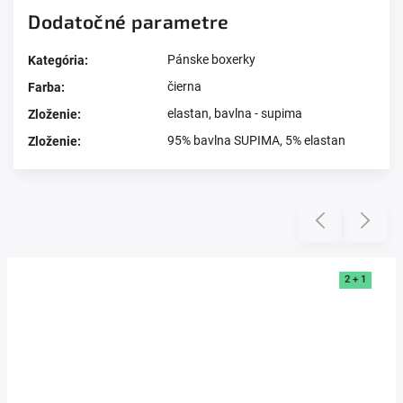
Dodatočné parametre
Pánske boxerky
Kategória
:
čierna
Farba
:
elastan
,
bavlna - supima
Zloženie
:
95% bavlna SUPIMA, 5% elastan
Zloženie
:
Prezerali ste si
Previous
Next
2 + 1