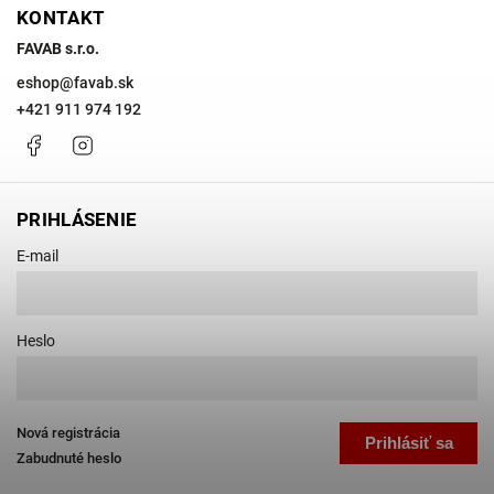
KONTAKT
FAVAB s.r.o.
eshop
@
favab.sk
+421 911 974 192
Facebook
Instagram
PRIHLÁSENIE
E-mail
Heslo
Nová registrácia
Prihlásiť sa
Zabudnuté heslo