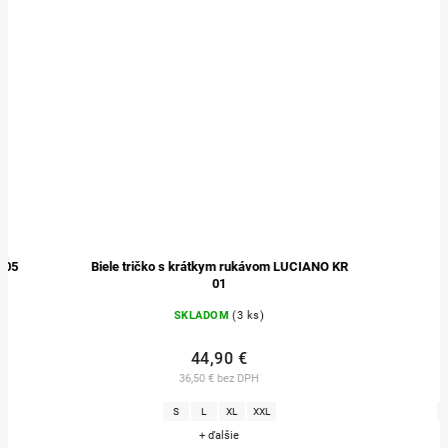
Biele tričko s krátkym rukávom LUCIANO KR
Boxerky 
01
SKLADOM
(3 ks)
SKLADO
44,90 €
29,9
36,50 € bez DPH
24,31 € b
S
L
XL
XXL
S
M
L
+ ďalšie
+ ďal