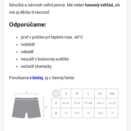
ľahučká a zároveň veľmi pevná. Má nielen
luxusný vzhľad,
ale
má aj dlhšiu trvácnosť.
Odporúčame:
prať v práčke pri teplote max. 40°C
nežehliť
nebieliť
nesušiť v bubnovej sušičke
nečistiť chemicky
Ponúkame
v bielej
, aj v čiernej farbe.