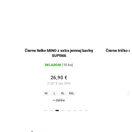
Čierne tielko MINO z extra jemnej bavlny
Čierne tričko s krátky
SUPIMA
SKLADOM
(15 ks)
SKLADO
26,90 €
44,9
21,87 € bez DPH
36,50 € b
M
L
XL
XXL
M
L
+ ďalšie
+ ďal