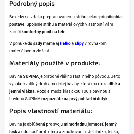
Podrobný popis
Boxerky sa vďaka prepracovanému strihu pekne
prispôsobia
postave
. Spojenie strihu a materiálových vlastností Vám
zaručí
komfortný pocit na tele
.
V ponuke
do sady
máme aj
tielko
a
slipy
v rovnakom
materiálovom zložení.
Materiály použité v produkte:
Bavlna
SUPIMA
je prírodné vlákno rastlinného pôvodu. Je to
vysoko kvalitný druh americkej bavlny, ktorá má extra
dlhé a
jemné vlákna
. Rozdiel medzi klasickou 100% bavlnou a
bavlnou SUPIMA
rozpoznáte na prvý pohľad či dotyk.
Popis vlastností materiálu:
Bavlna je
obľúbená
pre svoju
mimoriadnu jemnosť, jemný
lesk
a odolnosť proti oteru a žmolkovaniu. Je hladká, tenká,