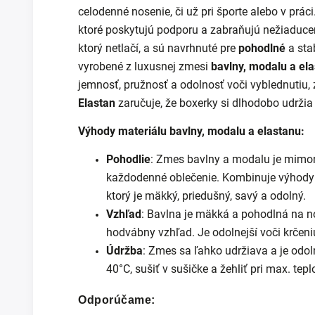
celodenné nosenie, či už pri športe alebo v prác
ktoré poskytujú podporu a zabraňujú nežiaducem
ktorý netlačí, a sú navrhnuté pre
pohodlné
a sta
vyrobené z luxusnej zmesi
bavlny, modalu a el
jemnosť, pružnosť a odolnosť voči vyblednutiu, 
Elastan
zaručuje, že boxerky si dlhodobo udržia 
Výhody materiálu bavlny, modalu a elastanu:
Pohodlie
: Zmes bavlny a modalu je mimor
každodenné oblečenie. Kombinuje výhody o
ktorý je mäkký, priedušný, savý a odolný.
Vzhľad
: Bavlna je mäkká a pohodlná na n
hodvábny vzhľad. Je odolnejší voči krčeni
Údržba
: Zmes sa ľahko udržiava a je odol
40°C, sušiť v sušičke a žehliť pri max. tepl
Odporúčame: