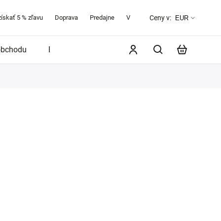
získať 5 % zľavu
Doprava
Predajne
Veľkostná tabuľka
O značke 
Ceny v:
EUR
obchodu
Blog