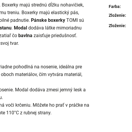
i. Boxerky majú strednú dĺžku nohavičiek,
Farba
:
u treniu. Boxerky majú elastický pás,
Zloženie
:
bilné padnutie.
Pánske boxerky
TOMI sú
Zloženie
:
astanu
.
Modal
dodáva látke mimoriadnu
zatiaľ čo
bavlna
zaisťuje priedušnosť.
svoj tvar.
iadne pohodlná na nosenie, ideálna pre
boch materiálov, čím vytvára materiál,
osenie. Modal dodáva zmesi jemný lesk a
u.
ná voči krčeniu. Môžete ho prať v práčke na
ote 110°C z rubnej strany.