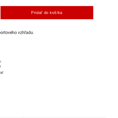
Pridať do košíka
portového vzhľadu.
ľať