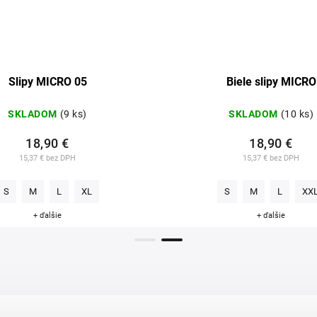
Slipy MICRO 05
Biele slipy MICRO
SKLADOM
(9 ks)
SKLADOM
(10 ks)
18,90 €
18,90 €
15,37 € bez DPH
15,37 € bez DPH
S
M
L
XL
S
M
L
XX
+ ďalšie
+ ďalšie