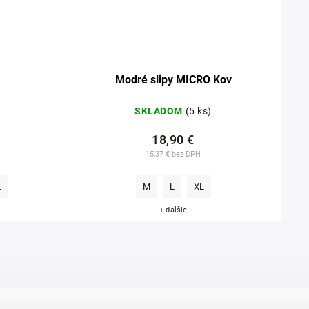
Modré slipy MICRO Kov
SKLADOM
(5 ks)
18,90 €
15,37 € bez DPH
L
M
L
XL
+ ďalšie