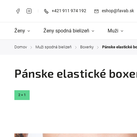
+421 911 974 192
eshop@favab.sk
Ženy
Ženy spodná bielizeň
Muži
Domov
Muži spodná bielizeň
Boxerky
Pánske elastické 
/
/
/
Pánske elastické box
2 + 1