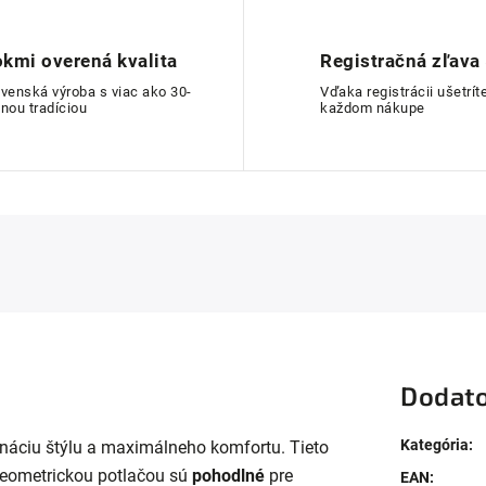
kmi overená kvalita
Registračná zľava
ovenská výroba s viac ako 30-
Vďaka registrácii ušetríte
nou tradíciou
každom nákupe
Dodato
Kategória
:
náciu štýlu a maximálneho komfortu. Tieto
eometrickou potlačou sú
pohodlné
pre
EAN
: