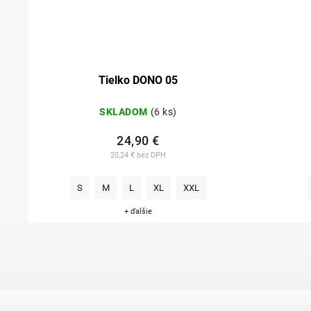
Tielko DONO 05
SKLADOM
(6 ks)
24,90 €
20,24 € bez DPH
S
M
L
XL
XXL
+ ďalšie