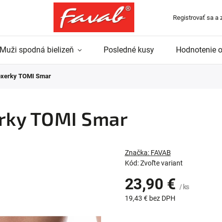
Registrovať sa a 
Muži spodná bielizeň
Posledné kusy
Hodnotenie 
boxerky TOMI Smar
erky TOMI Smar
Značka:
FAVAB
Kód:
Zvoľte variant
23,90 €
/ ks
19,43 €
bez DPH