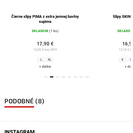
ierne slipy PIMA z extra jemnej bavlny
Slipy SKIN SLIP 03
supima
SKLADOM
(1 ks)
SKLADOM
(6 ks)
17,90 €
16,90 €
14,55 € bez DPH
13,74 € bez DPH
L
XL
S
L
XL
+ ďalšie
+ ďalšie
PODOBNÉ (8)
INSTAGRAM