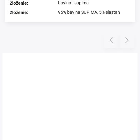
bavlna - supima
Zloženie
:
95% bavlna SUPIMA, 5% elastan
Zloženie
:
Prezerali ste si
Previous
Next