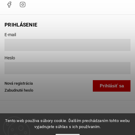
Facebook
Instagram
PRIHLÁSENIE
E-mail
Heslo
Nová registrácia
Prihlásiť sa
Zabudnuté heslo
Tento web používa súbory cookie. Ďalším prechádzaním tohto webu
vyjadrujete súhlas s ich používaním.
Copyright 2026
Favab.sk
. Všetky práva vyhradené.