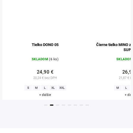
Tielko DONO 05
Čierne tielko MINO z e
SUPI
SKLADOM
(6 ks)
SKLADOM
24,90 €
26,90
20,24 € bez DPH
21,87 € be
S
M
L
XL
XXL
M
L
X
+ ďalšie
+ ďalš