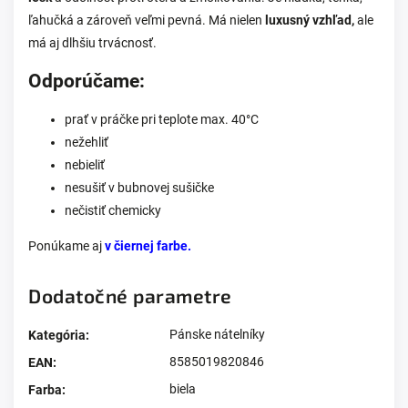
ľahučká a zároveň veľmi pevná. Má nielen
luxusný vzhľad,
ale
má aj dlhšiu trvácnosť.
Odporúčame:
prať v práčke pri teplote max. 40°C
nežehliť
nebieliť
nesušiť v bubnovej sušičke
nečistiť chemicky
Ponúkame aj
v čiernej farbe.
Dodatočné parametre
Pánske nátelníky
Kategória
:
8585019820846
EAN
:
biela
Farba
: