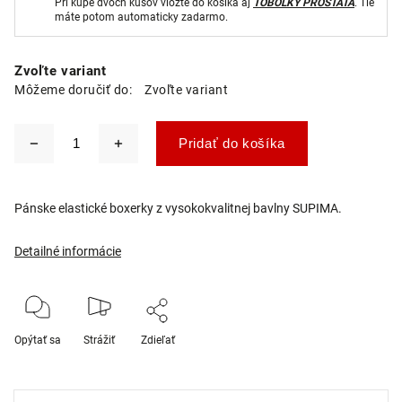
Pri kúpe dvoch kusov vložte do košíka aj
TOBOLKY PROSTATA
. Tie
máte potom automaticky zadarmo.
Zvoľte variant
Môžeme doručiť do:
Zvoľte variant
Pridať do košíka
Pánske elastické boxerky z vysokokvalitnej bavlny SUPIMA.
Detailné informácie
Opýtať sa
Strážiť
Zdieľať