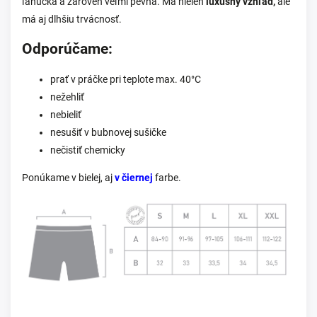
ľahučká a zároveň veľmi pevná. Má nielen
luxusný vzhľad,
ale
má aj dlhšiu trvácnosť.
Odporúčame:
prať v práčke pri teplote max. 40°C
nežehliť
nebieliť
nesušiť v bubnovej sušičke
nečistiť chemicky
Ponúkame v bielej, aj
v čiernej
farbe.