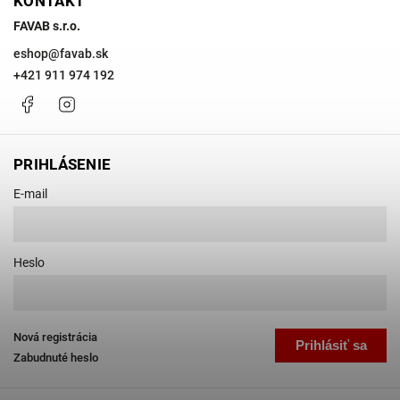
KONTAKT
FAVAB s.r.o.
eshop
@
favab.sk
+421 911 974 192
Facebook
Instagram
PRIHLÁSENIE
E-mail
Heslo
Nová registrácia
Prihlásiť sa
Zabudnuté heslo