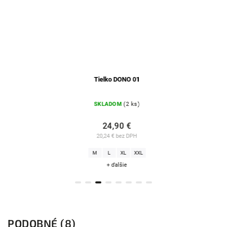
Tielko DONO 01
Tielko D
SKLADOM
(2 ks)
SKLADO
24,90 €
24,9
20,24 € bez DPH
20,24 € b
M
L
XL
XXL
S
M
L
+ ďalšie
+ ďal
PODOBNÉ (8)