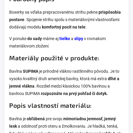
Boxerky sa vďaka prepracovanému strihu pekne
prispôsobia
postave
. Spojenie strihu spolu s materiálovými vlastnosťami
dodávajú modelu
komfortný pocit na tele
.
V ponuke
do sady
máme aj
tielko
a
slipy
v rovnakom
materiálovom zložení.
Materiály použité v produkte:
Bavlna
SUPIMA
je prírodné vlákno rastlinného pôvodu. Je to
vysoko kvalitný druh americkej bavlny, ktorá má extra
dlhé a
jemné vlákna
. Rozdiel medzi klasickou 100% bavlnou a
bavlnou SUPIMA
rozpoznáte na prvý pohľad či dotyk.
Popis vlastností materiálu:
Bavlna je
obľúbená
pre svoju
mimoriadnu jemnosť, jemný
lesk
a odolnosť proti oteru a žmolkovaniu. Je hladká, tenká,