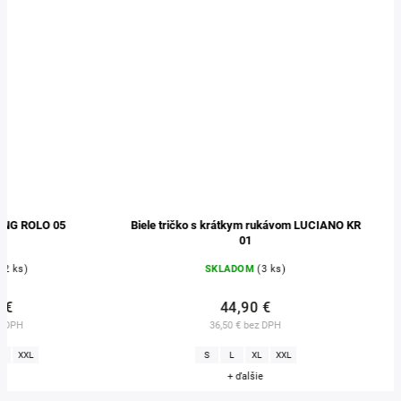
Biele tričko s krátkym rukávom LUCIANO KR
Boxerky 
01
SKLADOM
(3 ks)
SKLADO
44,90 €
29,9
36,50 € bez DPH
24,31 € b
S
L
XL
XXL
S
M
L
+ ďalšie
+ ďal