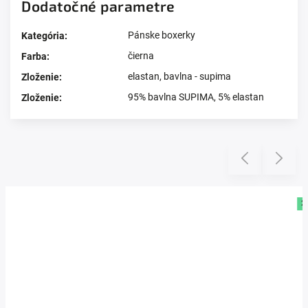
Dodatočné parametre
Pánske boxerky
Kategória
:
čierna
Farba
:
elastan
,
bavlna - supima
Zloženie
:
95% bavlna SUPIMA, 5% elastan
Zloženie
:
Prezerali ste si
Previous
Next
2 + 1