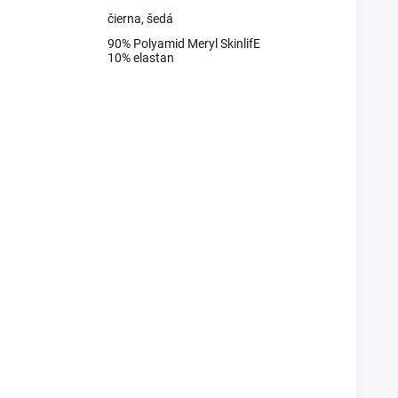
čierna
,
šedá
90% Polyamid Meryl SkinlifE
10% elastan