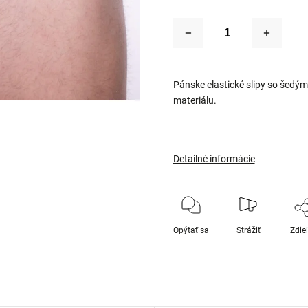
Pánske elastické slipy so šedý
materiálu.
Detailné informácie
Opýtať sa
Strážiť
Zdie