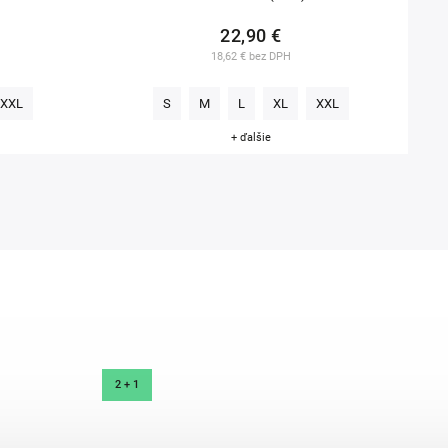
22,90 €
18,62 € bez DPH
XXL
S
M
L
XL
XXL
+ ďalšie
2 + 1