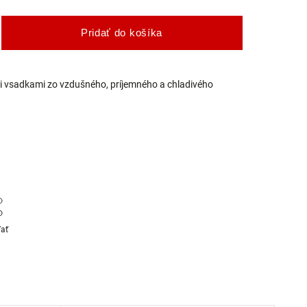
Pridať do košíka
mi vsadkami zo vzdušného, príjemného a chladivého
ľať