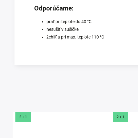
Odporúčame:
prať pri teplote do 40 °C
nesušiť v sušičke
žehliť a pri max. teplote 110 °C
Prezerali ste si
2 + 1
2 + 1