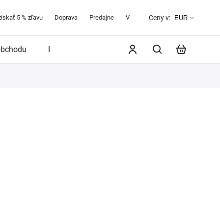
získať 5 % zľavu
Doprava
Predajne
Veľkostná tabuľka
O značke 
Ceny v:
EUR
obchodu
Blog