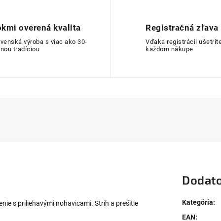
kmi overená kvalita
Registračná zľava
ovenská výroba s viac ako 30-
Vďaka registrácii ušetríte
nou tradíciou
každom nákupe
Dodato
Kategória
:
ie s priliehavými nohavicami. Strih a prešitie
EAN
: