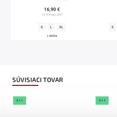
16,90 €
13,74 € bez DPH
S
L
XL
S
+ ďalšie
SÚVISIACI TOVAR
2 + 1
2 + 1