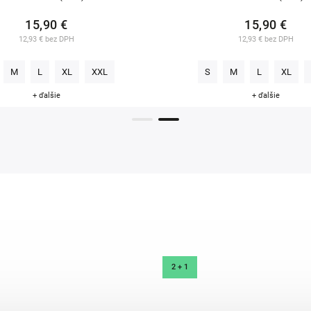
15,90 €
15,90 €
12,93 € bez DPH
12,93 € bez DPH
M
L
XL
XXL
S
M
L
XL
+ ďalšie
+ ďalšie
2 + 1