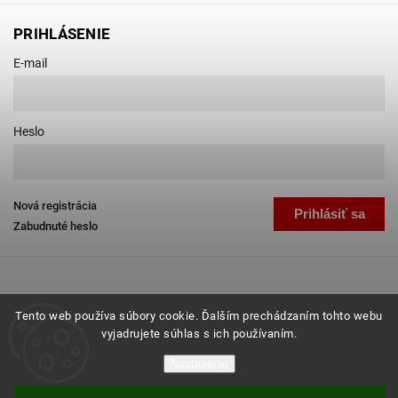
PRIHLÁSENIE
E-mail
Heslo
Nová registrácia
Prihlásiť sa
Zabudnuté heslo
Tento web používa súbory cookie. Ďalším prechádzaním tohto webu
vyjadrujete súhlas s ich používaním.
Copyright 2026
Favab.sk
. Všetky práva vyhradené.
Nastavenie
Grafický návrh vytvořil a nakódoval
Shoptak.cz