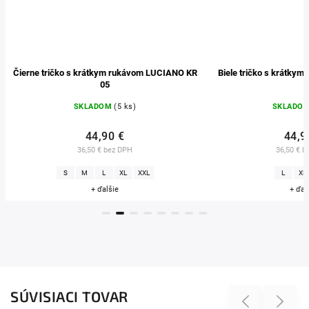
Čierne tričko s krátkym rukávom LUCIANO KR
Biele tričko s krátkymi 
05
SKLADOM
(5 ks)
SKLADOM
(
44,90 €
44,90 
36,50 € bez DPH
36,50 € bez
S
M
L
XL
XXL
L
XL
+ ďalšie
+ ďalšie
SÚVISIACI TOVAR
Previous
Next