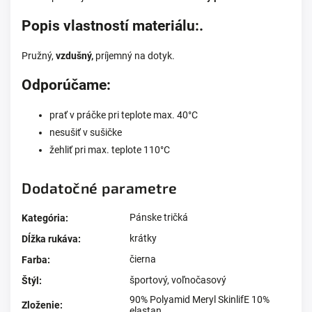
Popis vlastností materiálu:
.
Pružný,
vzdušný,
príjemný na dotyk.
Odporúčame:
prať v práčke pri teplote max. 40°C
nesušiť v sušičke
žehliť pri max. teplote 110°C
Dodatočné parametre
Pánske tričká
Kategória
:
krátky
Dĺžka rukáva
:
čierna
Farba
:
športový
,
voľnočasový
Štýl
:
90% Polyamid Meryl SkinlifE 10%
Zloženie
:
elastan