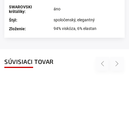
SWAROVSKI
áno
krštáliky
:
spoločenský
,
elegantný
Štýl
:
94% viskóza, 6% elastan
Zloženie
:
SÚVISIACI TOVAR
Previous
Next