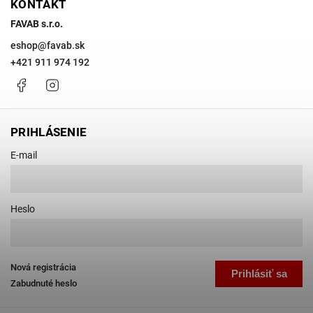
KONTAKT
FAVAB s.r.o.
eshop
@
favab.sk
+421 911 974 192
Facebook
Instagram
PRIHLÁSENIE
E-mail
Heslo
Nová registrácia
Prihlásiť sa
Zabudnuté heslo