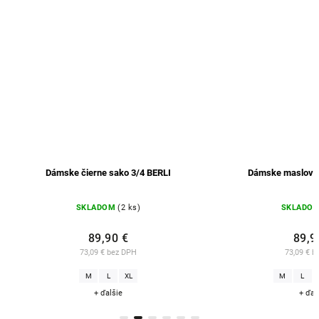
Dámske maslové sako BERLI 02
Dámske či
SKLADOM
(1 ks)
SKL
89,90 €
73,09 € bez DPH
104,8
M
L
XL
XXL
M
+ ďalšie
+