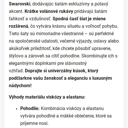
Swarovski
, dodávajúc šatám exkluzívny a pútavý
akcent.
Krátke volánové rukávy
pridávajú šatám
ľahkosť a vzdušnosť.
Spodná časť šiat je miene
rozšírená
, čo vytvára krásnu siluetu a voľnosť pohybu.
Tieto šaty sú mimoriadne všestranné – sú perfektné
na spoločenské udalosti, večerné výjazdy, oslavy alebo
akúkoľvek príležitosť, kde chcete pôsobiť upravene,
štýlovo a zároveň sa cítiť pohodlne. Skombinujte ich s
elegantnými doplnkami pre slávnostný
vzhľad.
Doprajte si univerzálny kúsok, ktorý
podčiarkne vašu ženskosť a eleganciu s luxusným
nádychom!
Výhody materiálu viskózy a elastanu:
Pohodlie:
Kombinácia viskózy a elastanu
vytvára pohodlné a mäkké oblečenie, ktoré sa
príjemne nosí.