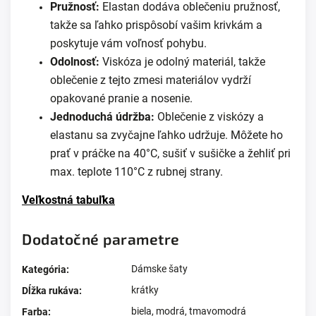
Pružnosť:
Elastan dodáva oblečeniu pružnosť,
takže sa ľahko prispôsobí vašim krivkám a
poskytuje vám voľnosť pohybu.
Odolnosť:
Viskóza je odolný materiál, takže
oblečenie z tejto zmesi materiálov vydrží
opakované pranie a nosenie.
Jednoduchá údržba:
Oblečenie z viskózy a
elastanu sa zvyčajne ľahko udržuje. Môžete ho
prať v práčke na 40°C, sušiť v sušičke a žehliť pri
max. teplote 110°C z rubnej strany.
Veľkostná tabuľka
Dodatočné parametre
Dámske šaty
Kategória
:
krátky
Dĺžka rukáva
:
biela
,
modrá
,
tmavomodrá
Farba
: