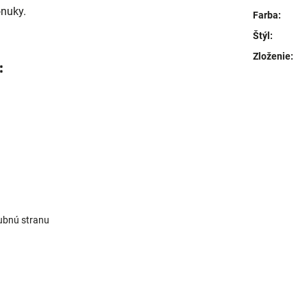
onuky.
Farba
:
Štýl
:
Zloženie
:
:
rubnú stranu