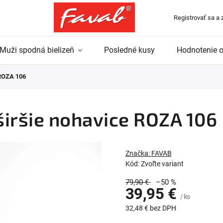
Registrovať sa a 
Muži spodná bielizeň
Posledné kusy
Hodnotenie 
ROZA 106
ršie nohavice ROZA 106
Značka:
FAVAB
Kód:
Zvoľte variant
79,90 €
–50 %
39,95 €
/ ks
32,48 € bez DPH