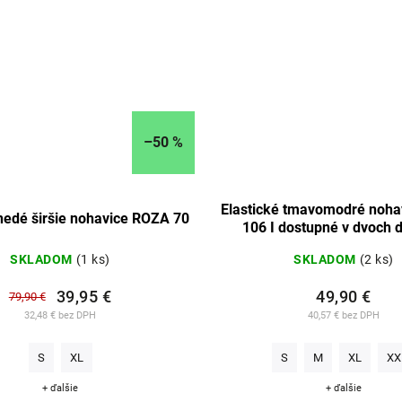
–50 %
Elastické tmavomodré nohavice
edé širšie nohavice ROZA 70
106 I dostupné v dvoch 
SKLADOM
(1 ks)
SKLADOM
(2 ks)
39,95 €
49,90 €
79,90 €
32,48 € bez DPH
40,57 € bez DPH
S
XL
S
M
XL
XX
+ ďalšie
+ ďalšie