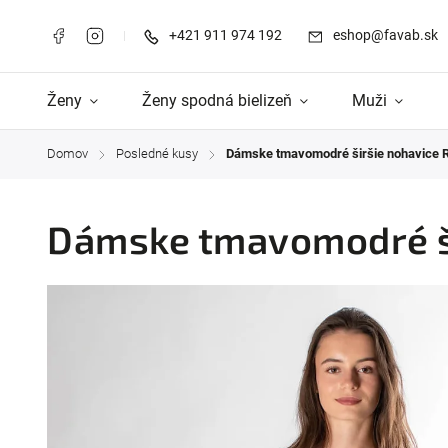
+421 911 974 192
eshop@favab.sk
Ženy
Ženy spodná bielizeň
Muži
Domov
Posledné kusy
Dámske tmavomodré širšie nohavice 
/
/
Dámske tmavomodré ši