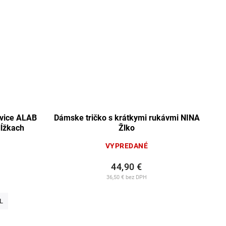
 ALAB
Dámske tričko s krátkymi rukávmi NINA
dĺžkach
Žlko
VYPREDANÉ
44,90 €
36,50 € bez DPH
L