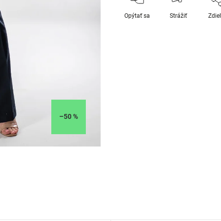
Opýtať sa
Strážiť
Zdie
–50 %