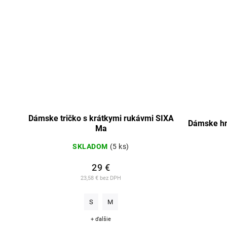
Dámske tričko s krátkymi rukávmi SIXA
I
Dámske hn
Ma
SKLADOM
(5 ks)
29 €
23,58 € bez DPH
S
M
+ ďalšie