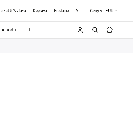
získať 5 % zľavu
Doprava
Predajne
Veľkostná tabuľka
O značke 
Ceny v:
EUR
obchodu
Blog