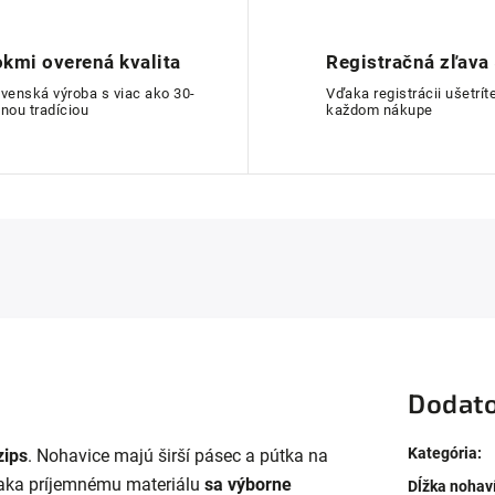
kmi overená kvalita
Registračná zľava
ovenská výroba s viac ako 30-
Vďaka registrácii ušetríte
nou tradíciou
každom nákupe
Dodato
Kategória
:
zips
. Nohavice majú
širší pásec a pútka na
ka príjemnému materiálu
sa výborne
Dĺžka nohav