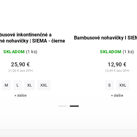
usové inkontinenčné a
Bambusové nohavičky I SIEM
é nohavičky | SIEMA - čierne
SKLADOM
(1 ks)
SKLADOM
(1 ks)
25,90 €
12,90 €
21,06 € bez DPH
10,49 € bez DPH
M
L
XL
XXL
S
XXL
+ ďalšie
+ ďalšie