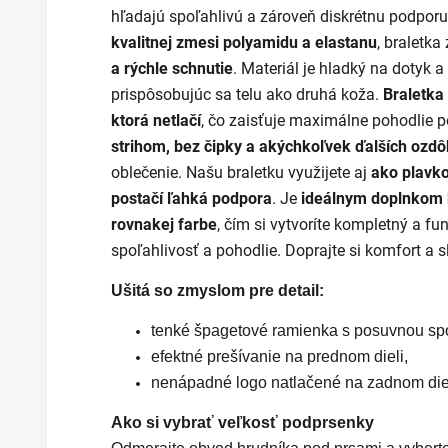
hľadajú spoľahlivú a zároveň diskrétnu podpor
kvalitnej zmesi polyamidu a elastanu
, braletka
a rýchle schnutie
. Materiál je hladký na dotyk 
prispôsobujúc sa telu ako druhá koža.
Braletka
ktorá netlačí
, čo zaisťuje maximálne pohodlie 
strihom, bez čipky a akýchkoľvek ďalších ozdô
oblečenie. Našu braletku využijete aj
ako plavko
postačí ľahká podpora
. Je
ideálnym doplnkom 
rovnakej farbe
, čím si vytvoríte kompletný a fu
spoľahlivosť a pohodlie. Doprajte si komfort a s
Ušitá so zmyslom pre detail:
tenké špagetové ramienka s posuvnou sp
efektné prešívanie na prednom dieli,
nenápadné logo natlačené na zadnom diel
Ako si vybrať veľkosť podprsenky