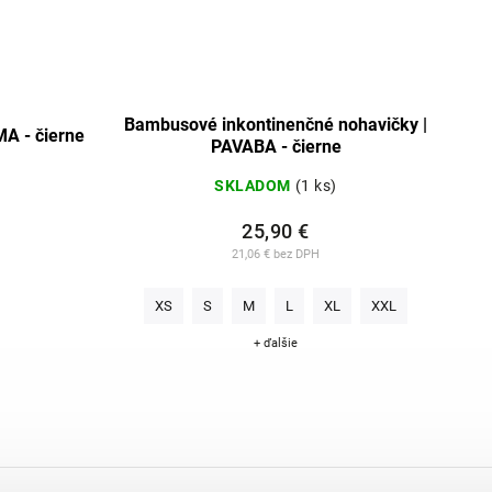
Bambusové inkontinenčné nohavičky |
A - čierne
PAVABA - čierne
SKLADOM
(1 ks)
25,90 €
21,06 € bez DPH
XS
S
M
L
XL
XXL
+ ďalšie