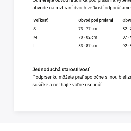
Odmerajte obvod hrudníka pod prsami a vyberte 
obvode na rozhraní dvoch veľkostí odporúčame z
Veľkosť
Obvod pod prsiami
Obvo
S
73 - 77 cm
82 -
M
78 - 82 cm
87 -
L
83 - 87 cm
92 -
Jednoduchá starostlivosť
Podprsenku môžete prať spoločne s inou bielizň
sušičke a nechajte voľne uschnúť.