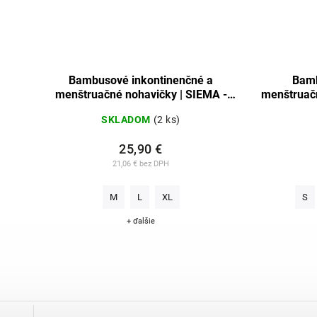
SIEMA
Bambusové inkontinenčné a
Bamb
menštruačné nohavičky | SIEMA -
menštruačn
tmavozelené
SKLADOM
(2 ks)
25,90 €
21,06 € bez DPH
M
L
XL
S
+ ďalšie