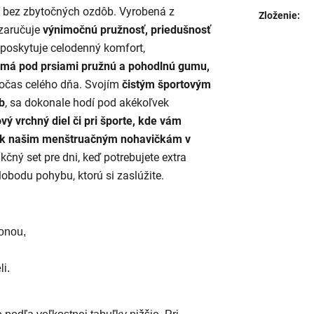
u bez zbytočných ozdôb. Vyrobená z
Zloženie
:
 zaručuje
výnimočnú pružnosť, priedušnosť
a poskytuje celodenný komfort,
 má pod prsiami pružnú a pohodlnú gumu,
počas celého dňa. Svojím
čistým športovým
b
, sa dokonale hodí pod akékoľvek
vý vrchný diel či pri športe, kde vám
k našim
menštruačným nohavičkám
v
nkčný set pre dni, keď potrebujete extra
lobodu pohybu, ktorú si zaslúžite.
onou,
i.