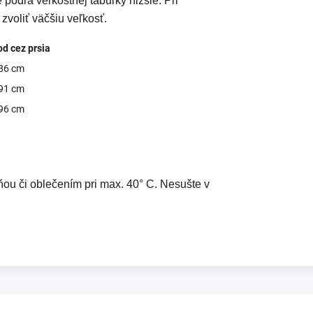
podľa veľkostnej tabuľky nižšie. Pri
voliť väčšiu veľkosť.
d cez prsia
 86 cm
 91 cm
 96 cm
ou či oblečením pri max. 40° C. Nesušte v