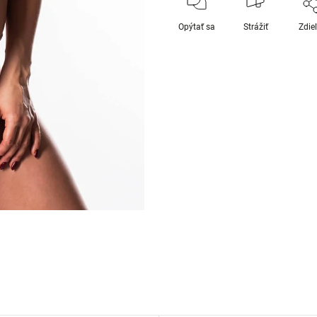
Opýtať sa
Strážiť
Zdie