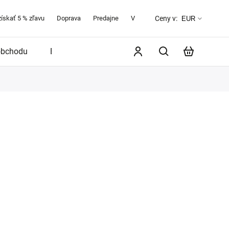
získať 5 % zľavu
Doprava
Predajne
Veľkostná tabuľka
O značke 
Ceny v:
EUR
obchodu
Blog