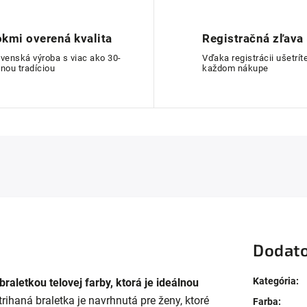
kmi overená kvalita
Registračná zľava
ovenská výroba s viac ako 30-
Vďaka registrácii ušetríte
nou tradíciou
každom nákupe
Dodato
Kategória
:
raletkou telovej farby, ktorá je ideálnou
rihaná braletka je navrhnutá pre ženy, ktoré
Farba
: