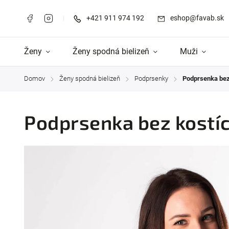
+421 911 974 192
eshop@favab.sk
Ženy
Ženy spodná bielizeň
Muži
Domov
Ženy spodná bielizeň
Podprsenky
Podprsenka bez 
/
/
/
Podprsenka bez kostíc