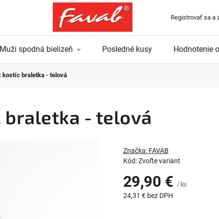
Registrovať sa a 
Muži spodná bielizeň
Posledné kusy
Hodnotenie 
kostíc braletka - telová
 braletka - telová
Značka:
FAVAB
Kód:
Zvoľte variant
29,90 €
/ ks
24,31 € bez DPH