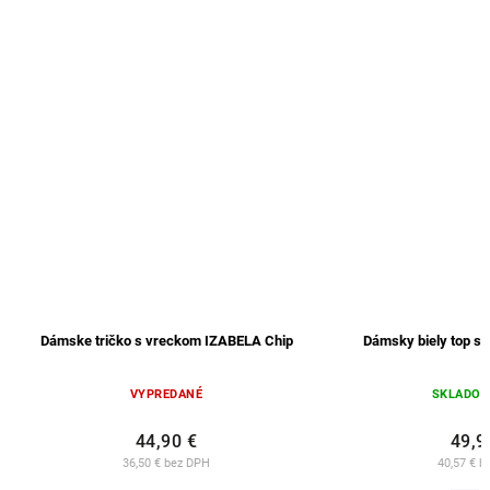
Dámske tričko s vreckom IZABELA Chip
Dámsky biely top s 
VYPREDANÉ
SKLADO
44,90 €
49,9
36,50 € bez DPH
40,57 € b