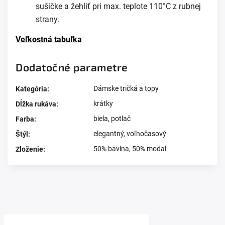
sušičke a žehliť pri max. teplote 110°C z rubnej
strany.
Veľkostná tabuľka
Dodatočné parametre
Dámske tričká a topy
Kategória
:
krátky
Dĺžka rukáva
:
biela
,
potlač
Farba
:
elegantný
,
voľnočasový
Štýl
:
50% bavlna, 50% modal
Zloženie
:
Prezerali ste si