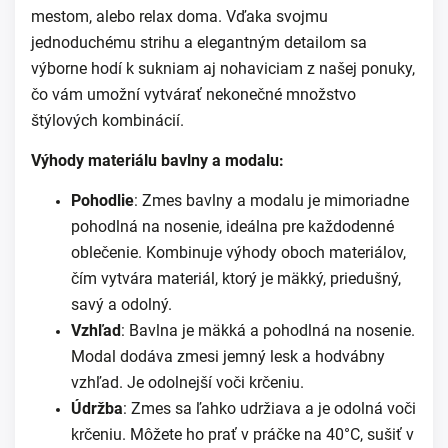
mestom, alebo relax doma. Vďaka svojmu
jednoduchému strihu a elegantným detailom sa
výborne hodí k sukniam aj nohaviciam z našej ponuky,
čo vám umožní vytvárať nekonečné množstvo
štýlových kombinácií.
Výhody materiálu bavlny a modalu:
Pohodlie
: Zmes bavlny a modalu je mimoriadne
pohodlná na nosenie, ideálna pre každodenné
oblečenie. Kombinuje výhody oboch materiálov,
čím vytvára materiál, ktorý je mäkký, priedušný,
savý a odolný.
Vzhľad
: Bavlna je mäkká a pohodlná na nosenie.
Modal dodáva zmesi jemný lesk a hodvábny
vzhľad. Je odolnejší voči krčeniu.
Údržba
: Zmes sa ľahko udržiava a je odolná voči
krčeniu. Môžete ho prať v práčke na 40°C, sušiť v