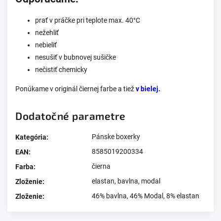
prať v práčke pri teplote max. 40°C
nežehliť
nebieliť
nesušiť v bubnovej sušičke
nečistiť chemicky
Ponúkame v originál čiernej farbe a tiež
v bielej.
Dodatočné parametre
Pánske boxerky
Kategória
:
8585019200334
EAN
:
čierna
Farba
:
elastan
,
bavlna
,
modal
Zloženie
:
46% bavlna, 46% Modal, 8% elastan
Zloženie
: