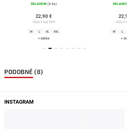
SKLADOM
(6 ks)
SKLADOM
(13 
22,90 €
22,90 €
18,62 € bez DPH
18,62 € bez DP
M
L
XL
XXL
M
L
XL
+ ďalšie
+ ďalšie
PODOBNÉ (8)
INSTAGRAM