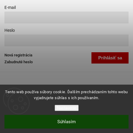
E-mail
Heslo
Nová registrácia
Prihlásiť sa
Zabudnuté heslo
Tento web používa súbory cookie. Ďalším prechádzaním tohto webu
vyjadrujete súhlas s ich používaním.
Copyright 2026
Favab.sk
. Všetky práva vyhradené.
Nastavenie
Grafický návrh vytvořil a nakódoval
Shoptak.cz
Súhlasím
Vytvoril Shoptet