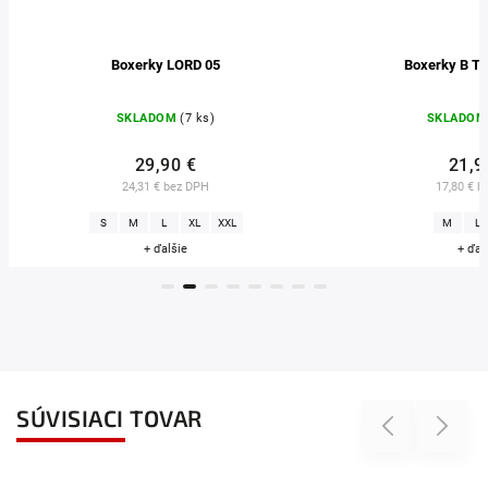
Boxerky LORD 05
Boxerky B TO
SKLADOM
(7 ks)
SKLADOM
29,90 €
21,90
24,31 € bez DPH
17,80 € be
S
M
L
XL
XXL
M
L
+ ďalšie
+ ďalš
SÚVISIACI TOVAR
Previous
Next