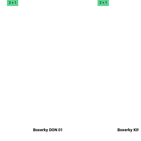
2 + 1
2 + 1
Boxerky DON 01
Boxerky KING RO