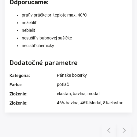
Odporúčame:
prať v práčke pri teplote max. 40°C
nežehliť
nebieliť
nesušiť v bubnovej sušičke
nečistiť chemicky
Dodatočné parametre
Pánske boxerky
Kategória
:
potlač
Farba
:
elastan
,
bavlna
,
modal
Zloženie
:
46% bavlna, 46% Modal, 8% elastan
Zloženie
:
Prezerali ste si
Previous
Next