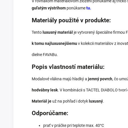
V rovnakom materiálovom zložení ponúkame aj tričko
guľatým výstrihom
ponúkame
tu.
Materiály použité v produkte:
Tento
luxusný materiál
je vytvorený špeciálne firmou
k tomu najluxusnejšiemu
v kolekcii materiálov z inovat
dielne FAVABu.
Popis vlastností materiálu:
Modalové vlákna majú hladký a
jemný povrch
, čo umož
hodvábny lesk
. V kombinácii s TACTEL DIABOLO tvorí 
Materiál je
už na pohľad i dotyk
luxusný
.
Odporúčame:
prať v práčke pri teplote max. 40°C