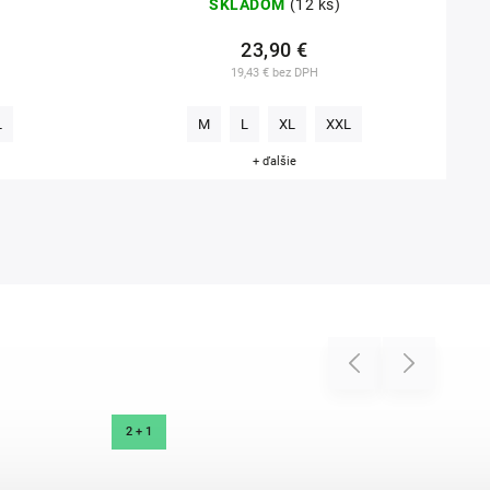
SKLADOM
(12 ks)
23,90 €
19,43 € bez DPH
L
M
L
XL
XXL
+ ďalšie
Previous
Next
2 + 1