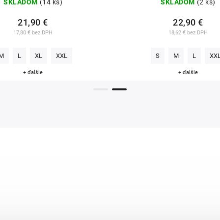
SKLADOM
(14 ks)
SKLADOM
(2 ks)
21,90 €
22,90 €
17,80 € bez DPH
18,62 € bez DPH
M
L
XL
XXL
S
M
L
XX
+ ďalšie
+ ďalšie