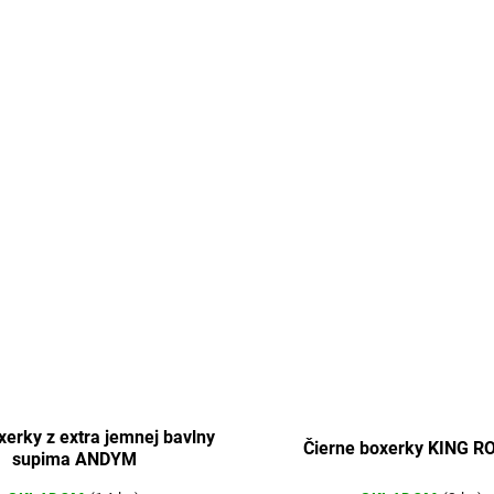
xerky z extra jemnej bavlny
Čierne boxerky KING R
supima ANDYM