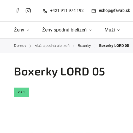
+421 911 974 192
eshop@favab.sk
Ženy
Ženy spodná bielizeň
Muži
Domov
Muži spodná bielizeň
Boxerky
Boxerky LORD 05
/
/
/
Boxerky LORD 05
2 + 1