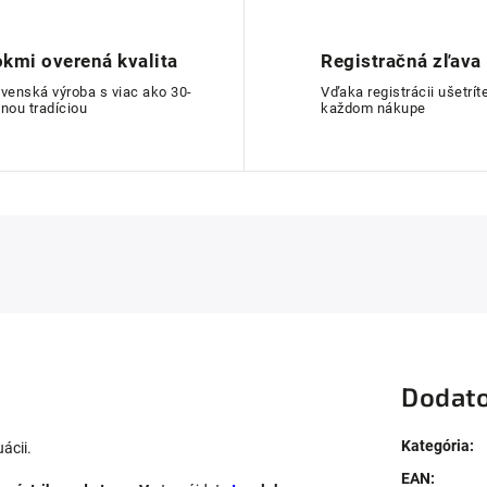
kmi overená kvalita
Registračná zľava
ovenská výroba s viac ako 30-
Vďaka registrácii ušetríte
nou tradíciou
každom nákupe
Dodato
Kategória
:
uácii.
EAN
: