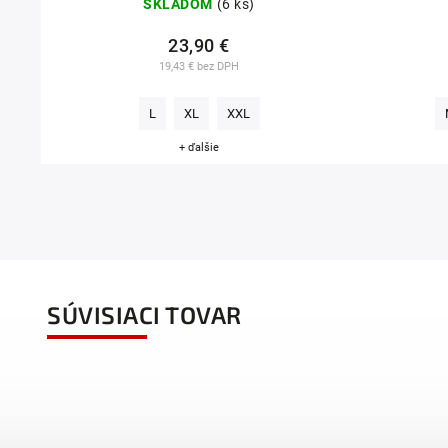
SKLADOM
(6 ks)
23,90 €
19,43 € bez DPH
L
XL
XXL
+ ďalšie
SÚVISIACI TOVAR