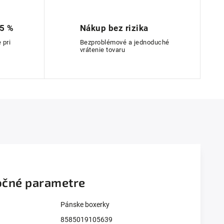
 5 %
Nákup bez rizika
 pri
Bezproblémové a jednoduché
vrátenie tovaru
čné parametre
Pánske boxerky
8585019105639