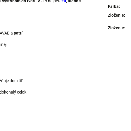
 s
výstrihom do tvaru V -
to nájdete
tu
, alebo
s
Farba
:
Zloženie
:
Zloženie
:
 FAVAB a
patrí
ínej
ňuje docieliť
dokonalý celok.