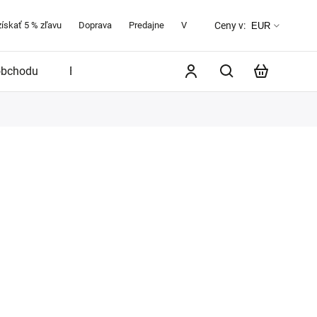
získať 5 % zľavu
Doprava
Predajne
Veľkostná tabuľka
O značke 
Ceny v:
EUR
obchodu
Blog