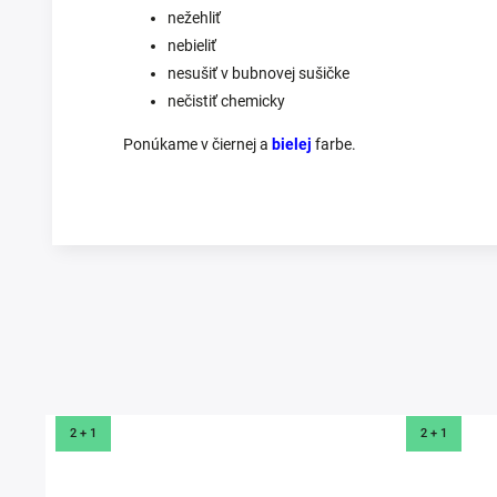
nežehliť
nebieliť
nesušiť v bubnovej sušičke
nečistiť chemicky
Ponúkame v čiernej a
bielej
farbe.
Prezerali ste si
2 + 1
2 + 1