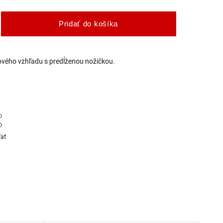
Pridať do košíka
ového vzhľadu s predĺženou nožičkou.
ľať